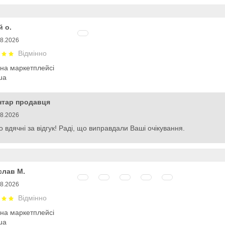
й о.
08.2026
Відмінно
 на маркетплейсі
ua
нтар продавця
08.2026
 вдячні за відгук! Раді, що виправдали Ваші очікування.
слав М.
08.2026
Відмінно
 на маркетплейсі
ua