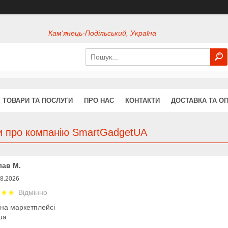
Кам'янець-Подільський, Україна
ТОВАРИ ТА ПОСЛУГИ
ПРО НАС
КОНТАКТИ
ДОСТАВКА ТА О
ки про компанію SmartGadgetUA
ав М.
08.2026
Відмінно
 на маркетплейсі
ua