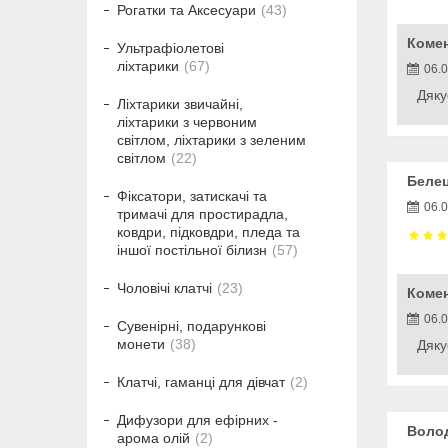
Рогатки та Аксесуари
43
Коме
Ультрафіолетові
ліхтарики
67
06.
Дяку
Ліхтарики звичайні,
ліхтарики з червоним
світлом, ліхтарики з зеленим
світлом
22
Белец
Фіксатори, затискачі та
06.
тримачі для простирадла,
ковдри, підковдри, пледа та
іншої постільної білизн
57
Чоловічі клатчі
23
Коме
06.
Сувенірні, подарункові
монети
38
Дяку
Клатчі, гаманці для дівчат
2
Дифузори для ефірних -
Волод
арома олій
2