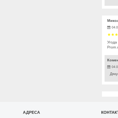
Микол
04.
Угода
Prom.
Коме
04.
Дяку