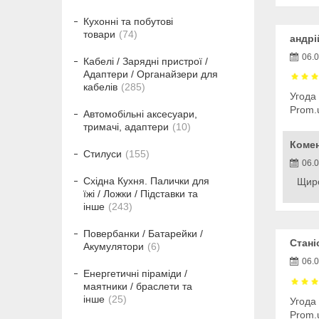
Кухонні та побутові
товари
74
андрі
06.
Кабелі / Зарядні пристрої /
Адаптери / Органайзери для
кабелів
285
Угода
Prom.
Автомобільні аксесуари,
тримачі, адаптери
10
Коме
Стилуси
155
06.
Східна Кухня. Палички для
Щиро
їжі / Ложки / Підставки та
інше
243
Повербанки / Батарейки /
Стані
Акумулятори
6
06.
Енергетичні піраміди /
маятники / браслети та
інше
25
Угода
Prom.