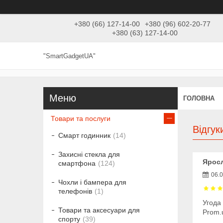
+380 (66) 127-14-00
+380 (96) 602-20-77
+380 (63) 127-14-00
"SmartGadgetUA"
ГОЛОВНА
Товари та послуги
Відгу
Смарт годинник
14
Захисні стекла для
Яросл
смартфона
124
06.
Чохли і бампера для
телефонів
1
Угода
Товари та аксесуари для
Prom.
спорту
39