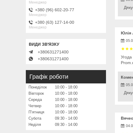
Менеджер
Дяку
+380 (96) 602-20-77
Менеджер
+380 (63) 127-14-00
Менеджер
Юлія 
05.
+380631271400
Угода
+380631271400
Prom.
Графік роботи
Коме
05.
Понеділок
10:00
18:00
Дяку
Вівторок
10:00
18:00
Середа
10:00
18:00
Четвер
10:00
18:00
Пʼятниця
10:00
18:00
Вячес
Субота
09:30
14:00
Неділя
09:30
14:00
04.