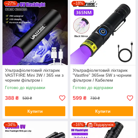
–27%
–18%
Ультрафіолетовий ліхтарик
Ультрафіолетовий ліхтарик
VASTFIRE Mini 3W / 365 нм з
"Vastfire" 365нм 5W з чорним
чорним фільтром і
фільтром / Кабелем
акумулятором, що
заряджання Type-C / UV LED
Готово до відправки
Готово до відправки
перезаряджається / UV LED
388
599
₴
₴
530 ₴
730 ₴
Купити
Купити
–34%
–16%
Подарунок