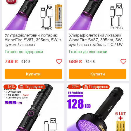
Ультрафіолетовий ліхтарик
Ультрафіолетовий ліхтарик
AloneFire SV87, 395nm, 5W із
AloneFire SV87, 395nm, 5W,
зумом / лінзою /
зум / лінза / кабель T-C / UV
акумулятором 18650 та
LED
Готово до відправки
Готово до відправки
кабелем T-C
749
689
₴
₴
910 ₴
814 ₴
Купити
Купити
–15%
Подарунок
–22%
Подарунок