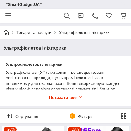
"SmartGadgetUA"
Товари та послуги
Ультрафіолетові ліхтарики
Ультрафіолетові ліхтарики
Ультрафіолетові ліхтарики
Ультрафіолетові (УФ) ліхтарики – це спеціалізовані
освітлювальні прилади, що випромінюють світло в
невидимому для ока діапазоні. Вони використовуються для
різних цілей: перевірки справжності документів і банкнот,
виявлення біологічних слідів, пошуку мінералів, діагностики
Показати все
витоків у системах кондиціювання, а також у криміналістиці та
флуоресцентному освітленні.
Різниця між УФ-ліхтариками 395 нм і 365 нм
Сортування
0
Фільтри
395 нм
– ліхтарики цього діапазону випромінюють
світло, ближче до видимого спектра, і дають
–26%
–28%