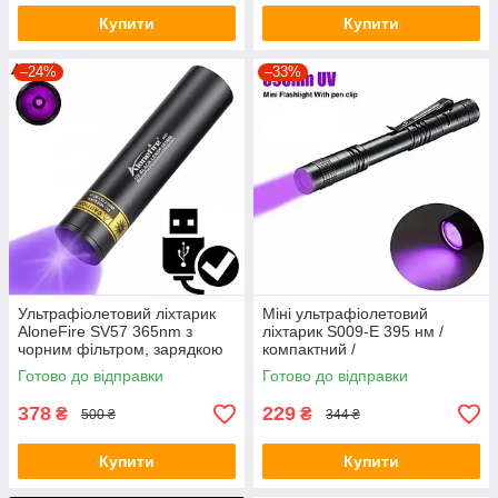
Купити
Купити
–24%
–33%
Ультрафіолетовий ліхтарик
Міні ультрафіолетовий
AloneFire SV57 365nm з
ліхтарик S009-E 395 нм /
чорним фільтром, зарядкою
компактний /
Type-C та акумулятором
вологозахищений / UV LED
Готово до відправки
Готово до відправки
395 нм
378
229
₴
₴
500 ₴
344 ₴
Купити
Купити