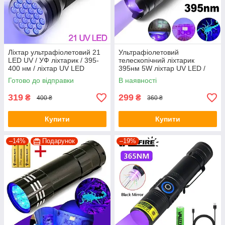
Ліхтар ультрафіолетовий 21
Ультрафіолетовий
LED UV / УФ ліхтарик / 395-
телескопічний ліхтарик
400 нм / ліхтар UV LED
395нм 5W ліхтар UV LED /
три режими свічення / +
Готово до відправки
В наявності
батарейка
319
299
₴
₴
400 ₴
360 ₴
Купити
Купити
–14%
Подарунок
–19%