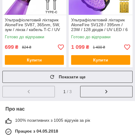
Ультрафіолетовий ліхтарик
Ультрафіолетовий ліхтарик
AloneFire SV87, 365nm, 5W,
AloneFire SV128 / 395nm /
зум / лінза / кабель T-C / UV
23W / 128 діодів / UV LED / 6
LED
батарейок типу AA
Готово до відправки
Готово до відправки
699
1 099
₴
₴
824 ₴
1 400 ₴
Купити
Купити
Показати ще
1
/ 3
Про нас
100% позитивних з 1005 відгуків за рік
Працює з 04.05.2018