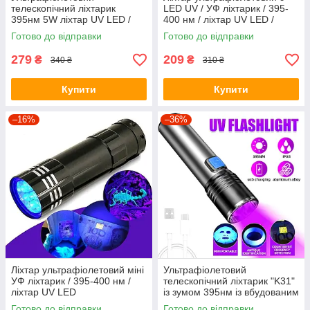
телескопічний ліхтарик
LED UV / УФ ліхтарик / 395-
395нм 5W ліхтар UV LED /
400 нм / ліхтар UV LED /
три режими свічення
плюс батарейки
Готово до відправки
Готово до відправки
279
209
₴
₴
340 ₴
310 ₴
Купити
Купити
–16%
–36%
Ліхтар ультрафіолетовий міні
Ультрафіолетовий
УФ ліхтарик / 395-400 нм /
телескопічний ліхтарик "K31"
ліхтар UV LED
із зумом 395нм із вбудованим
акумулятором / UV LED
Готово до відправки
Готово до відправки