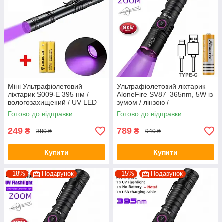
Міні Ультрафіолетовий
Ультрафіолетовий ліхтарик
ліхтарик S009-E 395 нм /
AloneFire SV87, 365nm, 5W із
вологозахищений / UV LED
зумом / лінзою /
395 нм / плюс 2 батареї ААА
акумулятором 18650 та
Готово до відправки
Готово до відправки
кабелем T-C
249
789
₴
₴
380 ₴
940 ₴
Купити
Купити
–18%
Подарунок
–15%
Подарунок