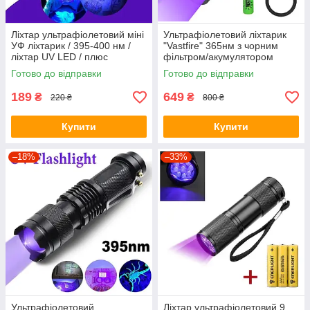
Ліхтар ультрафіолетовий міні
Ультрафіолетовий ліхтарик
УФ ліхтарик / 395-400 нм /
"Vastfire" 365нм з чорним
ліхтар UV LED / плюс
фільтром/акумулятором
батарейки
18650/UV LED
Готово до відправки
Готово до відправки
189
649
₴
₴
220 ₴
800 ₴
Купити
Купити
–18%
–33%
Ультрафіолетовий
Ліхтар ультрафіолетовий 9