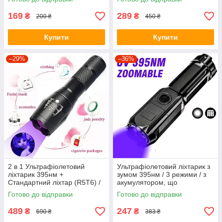
169
289
₴
₴
200 ₴
450 ₴
Купити
Купити
–29%
–36%
2 в 1 Ультрафіолетовий
Ультрафіолетовий ліхтарик з
ліхтарик 395нм +
зумом 395нм / 3 режими / з
Стандартний ліхтар (R5T6) /
акумулятором, що
2 режими / UV LED / Зум /
перезаряджається / UV LED
Готово до відправки
Готово до відправки
Вбудований акумулятор /
зарядка Т-C
489
247
₴
₴
690 ₴
383 ₴