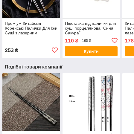
Преміум Китайські
Підставка під палички для
Кита
Корейські Палички Для Їжи
суші порцелянова "Синя
Пали
Суші з лазерним
Сакура"
лазе
візерунком неіржавка
неір
110
178
₴
165 ₴
сталь
253
₴
Купити
Подібні товари компанії