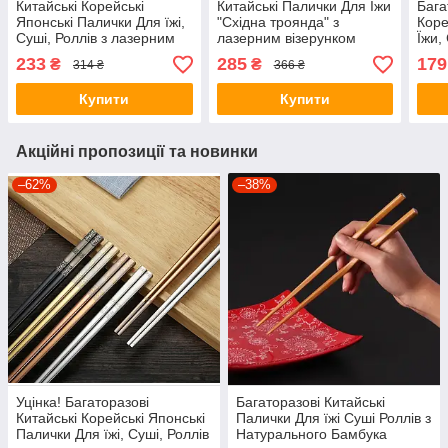
Китайські Корейські
Китайські Палички Для Їжи
Бага
Японські Палички Для їжі,
"Східна троянда" з
Коре
Суші, Роллів з лазерним
лазерним візерунком
Їжи,
візерунком, Нержавіюча
медична неіржавка сталь
візе
233
285
179
₴
₴
314 ₴
366 ₴
сталь Чорні
316L
стал
Купити
Купити
Акційні пропозиції та новинки
–62%
–38%
Уцінка! Багаторазові
Багаторазові Китайські
Китайські Корейські Японські
Палички Для їжі Суші Роллів з
Палички Для їжі, Суші, Роллів
Натурального Бамбука