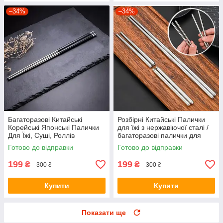
–34%
–34%
Багаторазові Китайські
Розбірні Китайські Палички
Корейські Японські Палички
для їжі з нержавіючої сталі /
Для Їжі, Суші, Роллів
багаторазові палички для
нержавіюча сталь 304, Чорні
суші / 1 пара
Готово до відправки
Готово до відправки
199
199
₴
₴
300 ₴
300 ₴
Купити
Купити
Показати ще