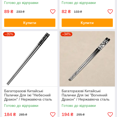
з візерунком
Готово до відправки
Готово до відправки
89
82
₴
₴
233 ₴
133 ₴
Купити
Купити
–35%
–34%
Багаторазові Китайські
Багаторазові Китайські
Палички Для їжі "Небесний
Палички Для їжі "Вогняний
Дракон" / Нержавіюча сталь
Дракон" / Нержавіюча сталь
316L / 1 пара
304L / 1 пара
Готово до відправки
Готово до відправки
184
194
₴
₴
285 ₴
295 ₴