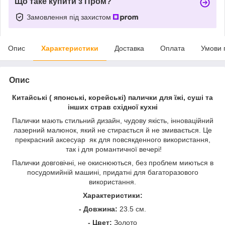
Що таке купити з Пром?
Замовлення під захистом
Опис
Характеристики
Доставка
Оплата
Умови 
Опис
Китайські ( японські, корейські) палички для їжі, суші та
інших страв східної кухні
Палички мають стильний дизайн, чудову якість, інноваційний
лазерний малюнок, який не стирається й не змивається. Це
прекрасний аксесуар як для повсякденного використання,
так і для романтичної вечері!
Палички довговічні, не окиснюються, без проблем миються в
посудомийній машині, придатні для багаторазового
використання.
Характеристики:
- Довжина:
23.5 см.
- Цвет:
Золото