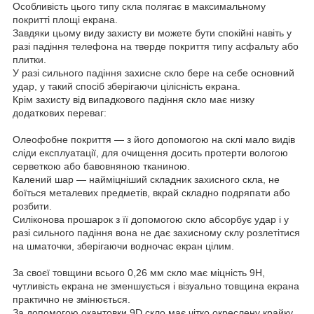
Особливість цього типу скла полягає в максимальному
покритті площі екрана.
Завдяки цьому виду захисту ви можете бути спокійні навіть у
разі падіння телефона на тверде покриття типу асфальту або
плитки.
У разі сильного падіння захисне скло бере на себе основний
удар, у такий спосіб зберігаючи цілісність екрана.
Крім захисту від випадкового падіння скло має низку
додаткових переваг:
Олеофобне покриття — з його допомогою на склі мало видів
сліди експлуатації, для очищення досить протерти вологою
серветкою або бавовняною тканиною.
Калений шар — найміцніший складник захисного скла, не
боїться металевих предметів, вкрай складно подряпати або
розбити.
Силіконова прошарок з її допомогою скло абсорбує удар і у
разі сильного падіння вона не дає захисному склу розлетітися
на шматочки, зберігаючи водночас екран цілим.
За своєї товщини всього 0,26 мм скло має міцність 9Н,
чутливість екрана не зменшується і візуально товщина екрана
практично не змінюється.
За допомогою окантовки 9D скло має чітко окреслену крайку,