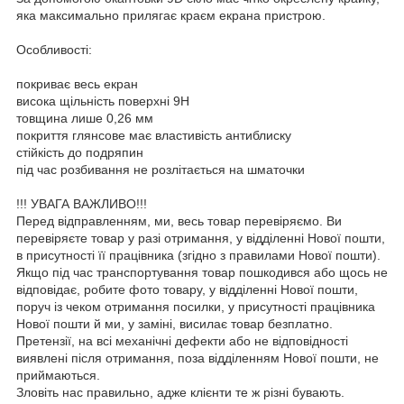
яка максимально прилягає краєм екрана пристрою.
Особливості:
покриває весь екран
висока щільність поверхні 9Н
товщина лише 0,26 мм
покриття глянсове має властивість антиблиску
стійкість до подряпин
під час розбивання не розлітається на шматочки
!!! УВАГА ВАЖЛИВО!!!
Перед відправленням, ми, весь товар перевіряємо. Ви
перевіряєте товар у разі отримання, у відділенні Нової пошти,
в присутності її працівника (згідно з правилами Нової пошти).
Якщо під час транспортування товар пошкодився або щось не
відповідає, робите фото товару, у відділенні Нової пошти,
поруч із чеком отримання посилки, у присутності працівника
Нової пошти й ми, у заміні, висилає товар безплатно.
Претензії, на всі механічні дефекти або не відповідності
виявлені після отримання, поза відділенням Нової пошти, не
приймаються.
Зловіть нас правильно, адже клієнти те ж різні бувають.