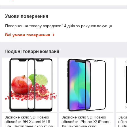
Умови повернення
Повернення товару впродовж 14 днів за рахунок покупця
Всі умови повернення
Подібні товари компанії
Захисне скло 9D Повної
Захисне скло 9D Повної
Захи
обклейки 9H Xiaomi MI 8
обклейки iPhone X/ iPhone
обкл
Lite, Захоплене скло ксіомі
Xs Захопливе скло
6 Pl