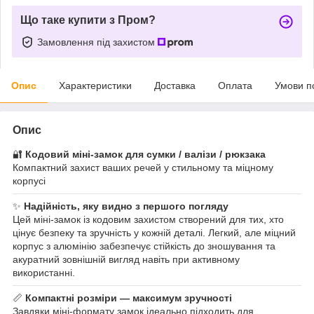
Що таке купити з Пром?
Замовлення під захистом
Опис
Характеристики
Доставка
Оплата
Умови п
Опис
🔐
Кодовий міні-замок для сумки / валізи / рюкзака
Компактний захист ваших речей у стильному та міцному
корпусі
✨
Надійність, яку видно з першого погляду
Цей міні-замок із кодовим захистом створений для тих, хто
цінує безпеку та зручність у кожній деталі. Легкий, але міцний
корпус з алюмінію забезпечує стійкість до зношування та
акуратний зовнішній вигляд навіть при активному
використанні.
📏
Компактні розміри — максимум зручності
Завдяки міні-формату замок ідеально підходить для