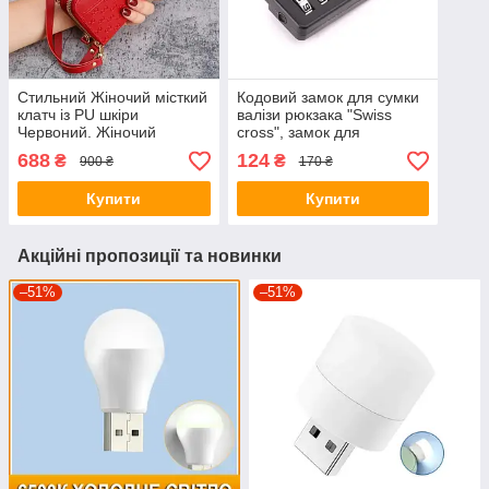
Стильний Жіночий місткий
Кодовий замок для сумки
клатч із PU шкіри
валізи рюкзака "Swiss
Червоний. Жіночий
cross", замок для
гаманець портмоне зі
блискавки
688
124
₴
₴
900 ₴
170 ₴
штучної шкіри
Купити
Купити
Акційні пропозиції та новинки
–51%
–51%