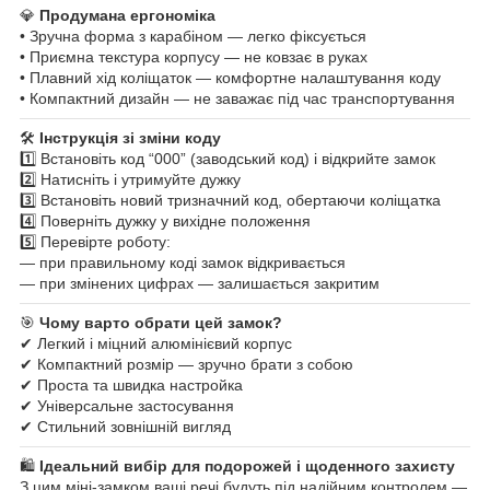
💎
Продумана ергономіка
• Зручна форма з карабіном — легко фіксується
• Приємна текстура корпусу — не ковзає в руках
• Плавний хід коліщаток — комфортне налаштування коду
• Компактний дизайн — не заважає під час транспортування
🛠
Інструкція зі зміни коду
1️⃣ Встановіть код “000” (заводський код) і відкрийте замок
2️⃣ Натисніть і утримуйте дужку
3️⃣ Встановіть новий тризначний код, обертаючи коліщатка
4️⃣ Поверніть дужку у вихідне положення
5️⃣ Перевірте роботу:
— при правильному коді замок відкривається
— при змінених цифрах — залишається закритим
🎯
Чому варто обрати цей замок?
✔ Легкий і міцний алюмінієвий корпус
✔ Компактний розмір — зручно брати з собою
✔ Проста та швидка настройка
✔ Універсальне застосування
✔ Стильний зовнішній вигляд
🛍
Ідеальний вибір для подорожей і щоденного захисту
З цим міні-замком ваші речі будуть під надійним контролем —