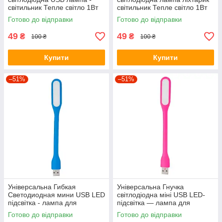
світильник Тепле світло 1Вт
світильник Тепле світло 1Вт
3500К, нічник(01238)
3500К, нічник
Готово до відправки
Готово до відправки
49
49
₴
₴
100 ₴
100 ₴
Купити
Купити
–51%
–51%
Універсальна Гибкая
Універсальна Гнучка
Светодиодная мини USB LED
світлодіодна міні USB LED-
підсвітка - лампа для
підсвітка — лампа для
Ноутбука, Power Bank Синій
Ноутбука, Power Bank
Готово до відправки
Готово до відправки
Рожевий