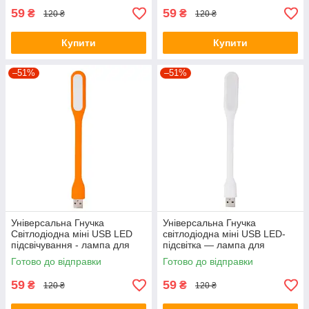
59
59
₴
₴
120 ₴
120 ₴
Купити
Купити
–51%
–51%
Універсальна Гнучка
Універсальна Гнучка
Світлодіодна міні USB LED
світлодіодна міні USB LED-
підсвічування - лампа для
підсвітка — лампа для
Ноутбука, Power Bank
Ноутбука, Power Bank
Готово до відправки
Готово до відправки
Помаранчевий
Жовтогарячий
59
59
₴
₴
120 ₴
120 ₴