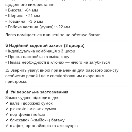
щоденного використання:
• Висота: ~64 мм
• Ширина: ~21 мм
• Товщина: ~3.5 мм
• Робоча частина (дужка): ~22 мм
Легко поміщається в кишені та не обтяжує багаж.
🔒
Надійний кодовий захист (3 цифри)
• Індивідуальна комбінація з 3 цифр
• Проста настройка та зміна коду
• Немає необхідності в ключах — нічого не загубиться
⚠️ Зверніть увагу: виріб призначений для базового захисту
особистих речей і не є спеціалізованим охоронним
пристроєм.
🧳
Універсальне застосування
Замок чудово підходить для:
✔ валіз і дорожніх сумок
✔ рюкзаків і міських сумок
✔ портфелів і кейсів
✔ блискавок («змійок») багажу
✔ шафок, органайзерів та аксесуарів