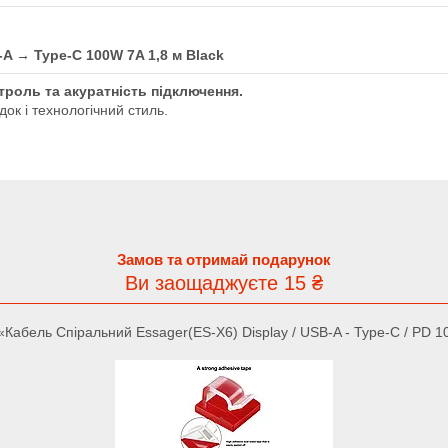
-A → Type-C 100W 7A 1,8 м Black
троль та акуратність підключення.
док і технологічний стиль.
Замов та отримай подарунок
Ви заощаджуєте 15 ₴
абель Спіральний Essager(ES-X6) Display / USB-A - Type-C / PD 10