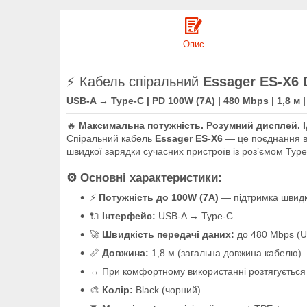
Опис
⚡ Кабель спіральний
Essager ES-X6 
USB-A → Type-C | PD 100W (7A) | 480 Mbps | 1,8 м |
🔥
Максимальна потужність. Розумний дисплей. І
Спіральний кабель
Essager ES-X6
— це поєднання ви
швидкої зарядки сучасних пристроїв із роз’ємом Type
⚙️ Основні характеристики:
⚡
Потужність до 100W (7A)
— підтримка швидко
🔌
Інтерфейс:
USB-A → Type-C
🚀
Швидкість передачі даних:
до 480 Mbps (U
📏
Довжина:
1,8 м (загальна довжина кабелю)
↔️ При комфортному використанні розтягуєтьс
🎨
Колір:
Black (чорний)