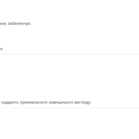
лою забезпечує:
нь
і надають преміального зовнішнього вигляду.