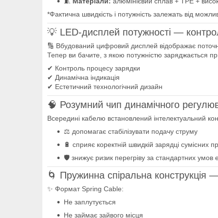
🧵
Матеріали:
алюмінієвий сплав + TPE + вис
*Фактична швидкість і потужність залежать від можл
💡 LED-дисплей потужності — контро
🔢 Вбудований цифровий дисплей відображає поточну
Тепер ви бачите, з якою потужністю заряджається пр
✔ Контроль процесу зарядки
✔ Динамічна індикація
✔ Естетичний технологічний дизайн
🧠 Розумний чип динамічного регулю
Всередині кабелю встановлений інтелектуальний кон
⚖️ допомагає стабілізувати подачу струму
🔋 сприяє коректній швидкій зарядці сумісних п
🛡 знижує ризик перегріву за стандартних умов 
🌀 Пружинна спіральна конструкція 
✨ Формат Spring Cable:
Не заплутується
Не займає зайвого місця