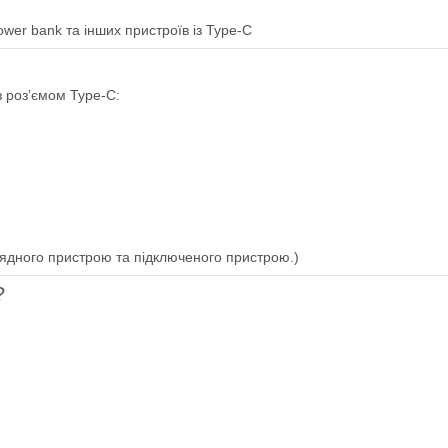
er bank та інших пристроїв із Type-C
з роз’ємом Type-C:
ядного пристрою та підключеного пристрою.)
?