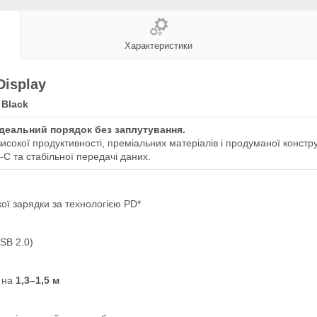
Характеристики
Display
 Black
деальний порядок без заплутування.
сокої продуктивності, преміальних матеріалів і продуманої констру
-C та стабільної передачі даних.
ї зарядки за технологією PD*
SB 2.0)
я на
1,3–1,5 м