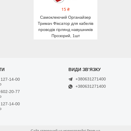
15 ₴
Самоклеючий Органайзер
Тримач Фіксатор для кабелів
проводів гірлянд навушників
Прозорий, 1шт
+380631271400
 127-14-00
р
+380631271400
 602-20-77
р
 127-14-00
р
Сайт створений на маркетплейсі
Prom.ua