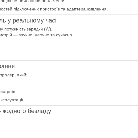
окощільне нейлонове обплетення
ивостей підключених пристроїв та адаптера живлення.
ль у реальному часі
 потужність зарядки (W).
истрій — зручно, наочно та сучасно.
вання
тролер, який:
ристроїв
експлуатації
— жодного безладу