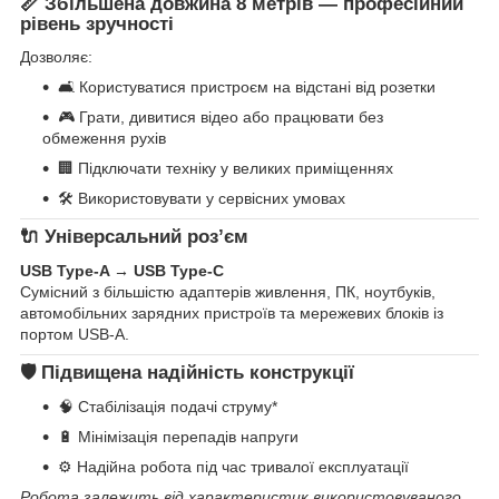
📏 Збільшена довжина 8 метрів — професійний
рівень зручності
Дозволяє:
🛋 Користуватися пристроєм на відстані від розетки
🎮 Грати, дивитися відео або працювати без
обмеження рухів
🏢 Підключати техніку у великих приміщеннях
🛠 Використовувати у сервісних умовах
🔌 Універсальний роз’єм
USB Type-A → USB Type-C
Сумісний з більшістю адаптерів живлення, ПК, ноутбуків,
автомобільних зарядних пристроїв та мережевих блоків із
портом USB-A.
🛡 Підвищена надійність конструкції
🧠 Стабілізація подачі струму*
🔋 Мінімізація перепадів напруги
⚙️ Надійна робота під час тривалої експлуатації
Робота залежить від характеристик використовуваного