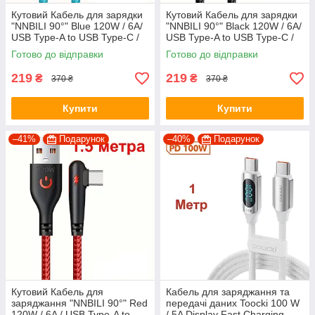
Кутовий Кабель для зарядки
Кутовий Кабель для зарядки
"NNBILI 90°" Blue 120W / 6A/
"NNBILI 90°" Black 120W / 6A/
USB Type-A to USB Type-C /
USB Type-A to USB Type-C /
1,5 метра
1.5 метра
Готово до відправки
Готово до відправки
219
219
₴
₴
370 ₴
370 ₴
Купити
Купити
–41%
Подарунок
–40%
Подарунок
Кутовий Кабель для
Кабель для заряджання та
заряджання "NNBILI 90°" Red
передачі даних Toocki 100 W
120W / 6A / USB Type-A to
/ 5A Display Fast Charging