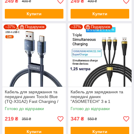
249
249
₴
₴
400 ₴
400 ₴
Купити
Купити
–37%
Подарунок
–37%
Подарунок
Кабель для заряджання та
Кабель для заряджання та
передачі даних Toocki Blue
передачі даних
(TQ-X31A2) Fast Charging /
"ASOMETECH" 3 в 1
6A / 100W / 480Mbps / USB
(Lightning, micro USB, Type-
Готово до відправки
Готово до відправки
Type-A to Type-C / 1м
C) 100W / 6A / 480 Mbps /
1,25 м / Чорний
219
347
₴
₴
350 ₴
550 ₴
Купити
Купити