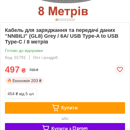
Кабель для заряджання та передачі даних
"NNBILI" (GL8) Grey / 6A/ USB Type-A to USB
Type-C / 8 метрів
Готово до відправки
Код: 01791
Опт і роздріб
497
₴
700 ₴
Економія
203 ₴
454 ₴
від 5 шт.
Купити
або
Купити з