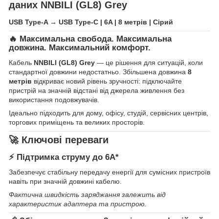
даних
NNBILI (GL8) Grey
USB Type-A → USB Type-C | 6A | 8 метрів | Сірий
🔥 Максимальна свобода. Максимальна
довжина. Максимальний комфорт.
Кабель
NNBILI (GL8) Grey
— це рішення для ситуацій, коли
стандартної довжини недостатньо. Збільшена довжина
8
метрів
відкриває новий рівень зручності: підключайте
пристрій на значній відстані від джерела живлення без
використання подовжувачів.
Ідеально підходить для дому, офісу, студій, сервісних центрів,
торгових приміщень та великих просторів.
🚀 Ключові переваги
⚡ Підтримка струму до 6A*
Забезпечує стабільну передачу енергії для сумісних пристроїв
навіть при значній довжині кабелю.
Фактична швидкість заряджання залежить від
характеристик адаптера та пристрою.