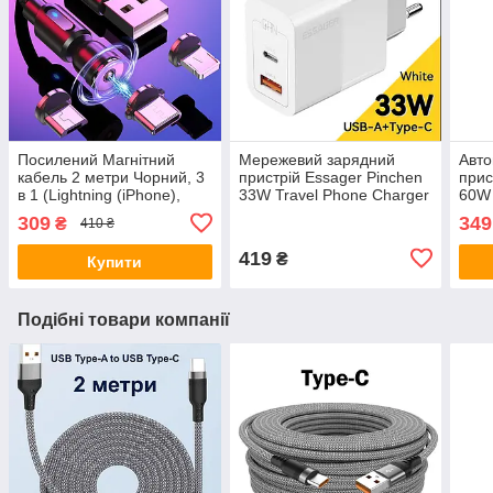
Посилений Магнітний
Мережевий зарядний
Авто
кабель 2 метри Чорний, 3
пристрій Essager Pinchen
прис
в 1 (Lightning (iPhone),
33W Travel Phone Charger
60W 
micro USB, T-C) 540 ° для
/ USB A + TYPE C / EU /
кабе
309
349
₴
410 ₴
заряджання, 2.4A
White
419
₴
Купити
Подібні товари компанії