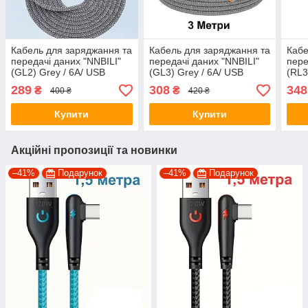
Кабель для заряджання та
Кабель для заряджання та
Кабе
передачі даних "NNBILI"
передачі даних "NNBILI"
пере
(GL2) Grey / 6A/ USB
(GL3) Grey / 6A/ USB
(RL3
Type-A to USB Type-C / 2
Type-A to USB Type-C / 3
A to
289
308
348
₴
₴
400 ₴
420 ₴
метри
метри
Купити
Купити
Акційні пропозиції та новинки
–41%
Подарунок
–41%
Подарунок