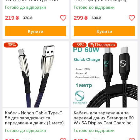
USB Type-C / 1.5 метра (R-
Cable / Type-C - Type-C / 1м /
Готово до відправки
Готово до відправки
1.5)
Білий
219
299
₴
₴
370 ₴
500 ₴
Купити
Купити
–38%
–38%
Подарунок
Кабель Nohon Cable Type-C
Кабель для заряджання та
5A для заряджання та
передачі даних Serangger 60
передавання даних (1 метр)
W / 5A Display Fast Charging
Cable / Type-C - Type-C / 480
Готово до відправки
Готово до відправки
Mbps / 1м / Чорний