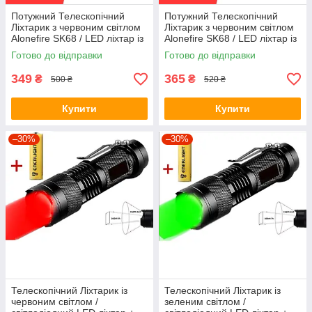
Потужний Телескопічний
Потужний Телескопічний
Ліхтарик з червоним світлом
Ліхтарик з червоним світлом
Alonefire SK68 / LED ліхтар із
Alonefire SK68 / LED ліхтар із
зумом / один режим свічення
зумом / один режим свічення
Готово до відправки
Готово до відправки
+ батарейка
349
365
₴
₴
500 ₴
520 ₴
Купити
Купити
–30%
–30%
Телескопічний Ліхтарик із
Телескопічний Ліхтарик із
червоним світлом /
зеленим світлом /