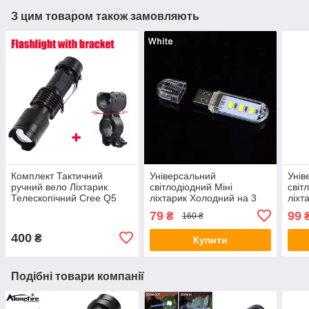
З цим товаром також замовляють
Комплект Тактичний
Універсальний
Унів
ручний вело Ліхтарик
світлодіодний Міні
світ
Телескопічний Cree Q5
ліхтарик Холодний на 3
ліхт
плюс Тримач
світлодіоди, USB лампа,
світ
79
99
₴
160 ₴
брелок, LED світильник,
брел
нічник
нічн
400
₴
Купити
Подібні товари компанії