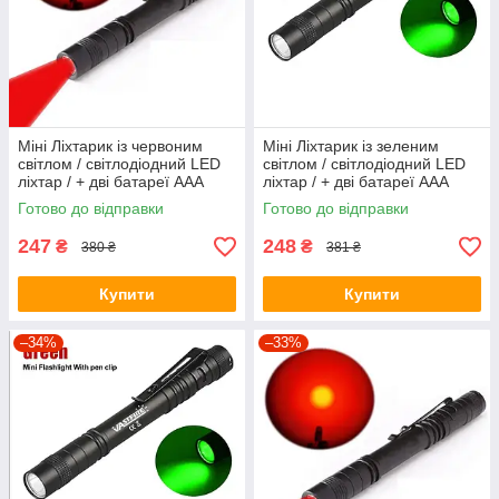
Міні Ліхтарик із червоним
Міні Ліхтарик із зеленим
світлом / світлодіодний LED
світлом / світлодіодний LED
ліхтар / + дві батареї ААА
ліхтар / + дві батареї ААА
Готово до відправки
Готово до відправки
247
248
₴
₴
380 ₴
381 ₴
Купити
Купити
–34%
–33%