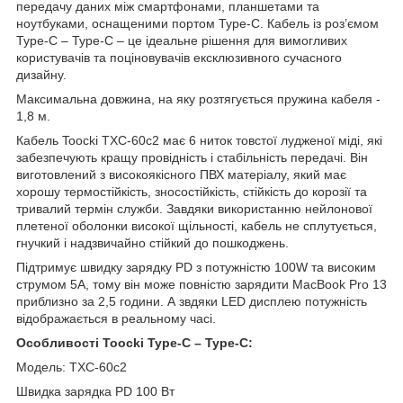
передачу даних між смартфонами, планшетами та
ноутбуками, оснащеними портом Type-C. Кабель із роз’ємом
Type-C – Type-C – це ідеальне рішення для вимогливих
користувачів та поціновувачів ексклюзивного сучасного
дизайну.
Максимальна довжина, на яку розтягується пружина кабеля -
1,8 м.
Кабель Toocki TXC-60c2 має 6 ниток товстої лудженої міді, які
забезпечують кращу провідність і стабільність передачі. Він
виготовлений з високоякісного ПВХ матеріалу, який має
хорошу термостійкість, зносостійкість, стійкість до корозії та
тривалий термін служби. Завдяки використанню нейлонової
плетеної оболонки високої щільності, кабель не сплутується,
гнучкий і надзвичайно стійкий до пошкоджень.
Підтримує швидку зарядку PD з потужністю 100W та високим
струмом 5A, тому він може повністю зарядити MacBook Pro 13
приблизно за 2,5 години. А звдяки LED дисплею потужність
відображається в реальному часі.
Особливості Toocki Type-C – Type-C:
Модель: TXC-60c2
Швидка зарядка PD 100 Вт