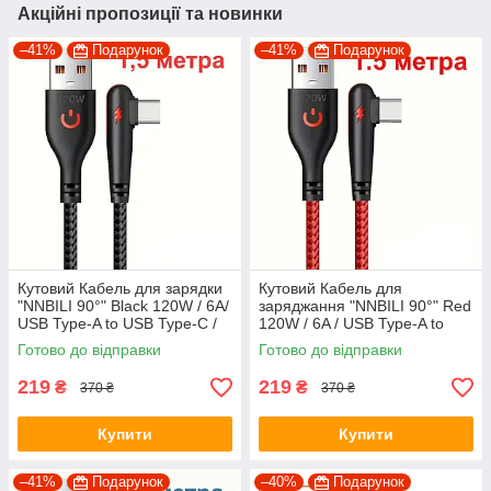
Акційні пропозиції та новинки
–41%
Подарунок
–41%
Подарунок
Кутовий Кабель для зарядки
Кутовий Кабель для
"NNBILI 90°" Black 120W / 6A/
заряджання "NNBILI 90°" Red
USB Type-A to USB Type-C /
120W / 6A / USB Type-A to
1.5 метра
USB Type-C / 1.5 метра (R-
Готово до відправки
Готово до відправки
1.5)
219
219
₴
₴
370 ₴
370 ₴
Купити
Купити
–41%
Подарунок
–40%
Подарунок