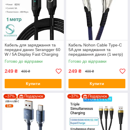
Кабель для заряджання та
Кабель Nohon Cable Type-C
передачі даних Serangger 60
5A для заряджання та
W / 5A Display Fast Charging
передавання даних (1 метр)
Cable / Type-C - Type-C / 480
Готово до відправки
Готово до відправки
Mbps / 1м / Чорний
249
249
₴
₴
400 ₴
400 ₴
Купити
Купити
–37%
Подарунок
–37%
Подарунок