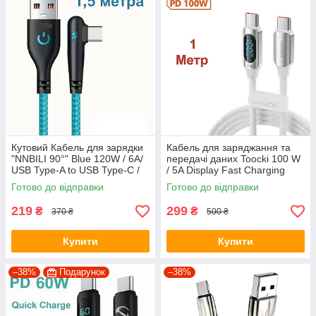
Кутовий Кабель для зарядки
Кабель для заряджання та
"NNBILI 90°" Blue 120W / 6A/
передачі даних Toocki 100 W
USB Type-A to USB Type-C /
/ 5A Display Fast Charging
1,5 метра
Cable / Type-C - Type-C / 1м /
Готово до відправки
Готово до відправки
Білий
219
299
₴
₴
370 ₴
500 ₴
Купити
Купити
–38%
Подарунок
–38%