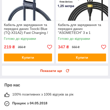
Кабель для заряджання та
Кабель для заряджання та
передачі даних Toocki Blue
передачі даних
(TQ-X31A2) Fast Charging /
"ASOMETECH" 3 в 1
6A / 100W / 480Mbps / USB
(Lightning, micro USB, Type-
Готово до відправки
Готово до відправки
Type-A to Type-C / 1м
C) 100W / 6A / 480 Mbps /
1,25 м / Чорний
219
347
₴
₴
350 ₴
550 ₴
Купити
Купити
Показати ще
Про нас
100% позитивних з 1006 відгуків за рік
Працює з 04.05.2018