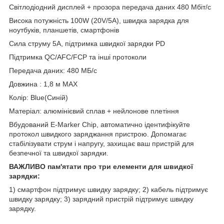
Світлодіодний дисплей + прозора передача даних 480 Мбіт/с
Висока потужність 100W (20V/5A), швидка зарядка для
ноутбуків, планшетів, смартфонів
Сила струму 5А, підтримка швидкої зарядки PD
Підтримка QC/AFC/FCP та інші протоколи
Передача даних: 480 МБ/с
Довжина : 1,8 м MAX
Колір: Blue(Синій)
Матеріал: алюмінієвий сплав + нейлонове плетіння
Вбудований E-Marker Chip, автоматично ідентифікуйте
протокол швидкого заряджання пристрою. Допомагає
стабілізувати струм і напругу, захищає ваш пристрій для
безпечної та швидкої зарядки.
ВАЖЛИВО пам'ятати про три елементи для швидкої
зарядки:
1) смартфон підтримує швидку зарядку; 2) кабель підтримує
швидку зарядку; 3) зарядний пристрій підтримує швидку
зарядку.