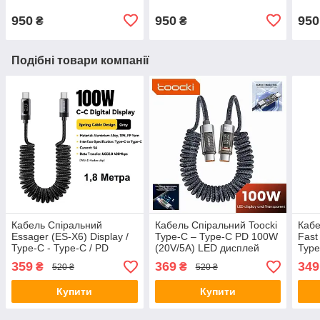
950
950
950
₴
₴
Подібні товари компанії
Кабель Спіральний
Кабель Спіральний Toocki
Кабе
Essager (ES-X6) Display /
Type-C – Type-C PD 100W
Fast
Type-C - Type-C / PD
(20V/5A) LED дисплей
Type
100W 5A / 480 Mbps /
швидка зарядка 1,8м Grey
дисп
359
369
349
₴
₴
520 ₴
520 ₴
швидка зарядка / 1,8 м
Black
Купити
Купити