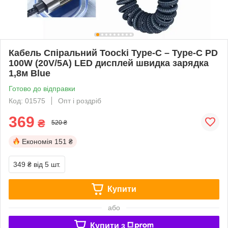
Кабель Спіральний Toocki Type-C – Type-C PD
100W (20V/5A) LED дисплей швидка зарядка
1,8м Blue
Готово до відправки
Код: 01575
Опт і роздріб
369
₴
520 ₴
Економія
151 ₴
349 ₴
від 5 шт.
Купити
або
Купити з