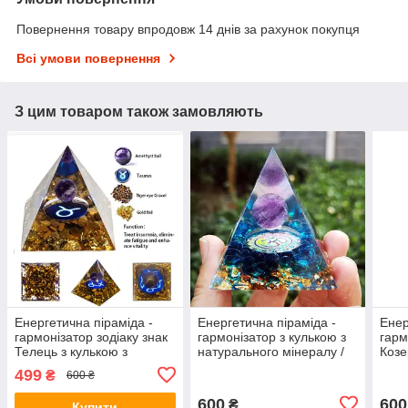
Повернення товару впродовж 14 днів за рахунок покупця
Всі умови повернення
З цим товаром також замовляють
Енергетична піраміда -
Енергетична піраміда -
Енер
гармонізатор зодіаку знак
гармонізатор з кулькою з
гарм
Телець з кулькою з
натурального мінералу /
Козе
натурального мінералу /
Фен шуй
нату
499
₴
600 ₴
Фен шуй
Фен
600
600
₴
Купити