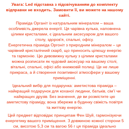
Увага: Led підставка з підсвічуванням до комплекту
відправки не входить. Замовити її, ви можете на нашому
сайті.
Піраміда Органіт із натуральним мінералом – ваша
особливість джерела енергії. Ця чарівна кулька, наповнена
цілими кристалами, є ідеальним аксесуаром для вашого
столу, здоров'я, спальні, офісу.
Енергетична піраміда Оргоніт з природним мінералом – це
чарівний кристалічний скарб, що приносить цілющу енергію
та гармонію. Цю дивовижну кульку з цілими кристалами
можна розписати як чудовий аксесуар на вашому столі,
вітальні, спальні, офісі або книжковій полиці. Це не лише
прикраса, а й створення позитивної атмосфери у вашому
приміщенні.
Ідеальний вибір для подарунка: аметистова піраміда –
найкращий подарунок для коханої людини, батьків, сім'ї чи
найкращих друзів. Без значення, де ви розмістите цю
аметистову піраміду, вона збереже в будинку свіжість повітря
та життєву енергію.
Цей предмет відповідає принципам Фен Шуй, гармонізуючи
енергетику вашого приміщення. З довжиною кожної сторони 5
см, висотою 5,3 см та вагою 56 г ця піраміда ідеально