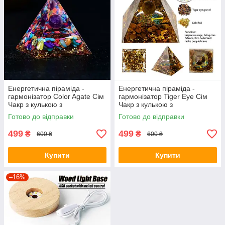
Енергетична піраміда -
Енергетична піраміда -
гармонізатор Color Agate Сім
гармонізатор Tiger Eye Сім
Чакр з кулькою з
Чакр з кулькою з
натурального мінералу / Фен
натурального мінералу / Фен
Готово до відправки
Готово до відправки
шуй
шуй
499
499
₴
₴
600 ₴
600 ₴
Купити
Купити
–16%