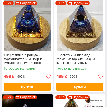
–17%
Подарунок
–17%
Подарунок
Енергетична піраміда -
Енергетична піраміда -
гармонізатор Сім Чакр із
гармонізатор Сім Чакр із
кулькою з натурального
кулькою з натурального
мінералу / Фен шуй
мінералу / Фен шуй(01457)
Готово до відправки
Готово до відправки
499
499
₴
₴
600 ₴
600 ₴
Купити
Купити
–17%
Подарунок
–17%
Подарунок