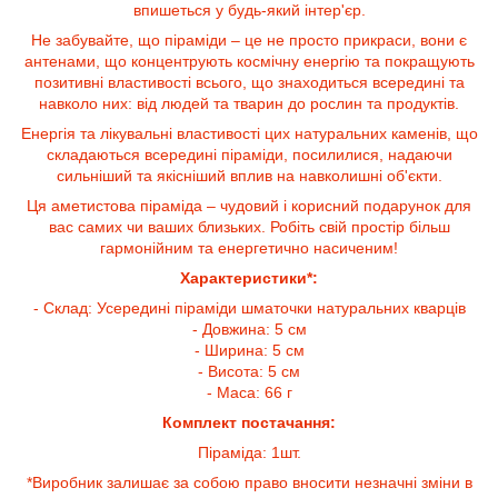
впишеться у будь-який інтер'єр.
Не забувайте, що піраміди – це не просто прикраси, вони є
антенами, що концентрують космічну енергію та покращують
позитивні властивості всього, що знаходиться всередині та
навколо них: від людей та тварин до рослин та продуктів.
Енергія та лікувальні властивості цих натуральних каменів, що
складаються всередині піраміди, посилилися, надаючи
сильніший та якісніший вплив на навколишні об'єкти.
Ця аметистова піраміда – чудовий і корисний подарунок для
вас самих чи ваших близьких. Робіть свій простір більш
гармонійним та енергетично насиченим!
Характеристики*:
- Склад: Усередині піраміди шматочки натуральних кварців
- Довжина: 5 см
- Ширина: 5 см
- Висота: 5 см
- Маса: 66 г
Комплект постачання:
Піраміда: 1шт.
*Виробник залишає за собою право вносити незначні зміни в