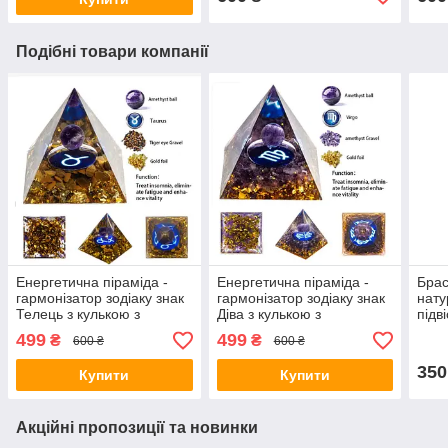
Подібні товари компанії
Енергетична піраміда -
Енергетична піраміда -
Брас
гармонізатор зодіаку знак
гармонізатор зодіаку знак
нату
Телець з кулькою з
Діва з кулькою з
підв
натурального мінералу /
натурального мінералу /
499
499
₴
₴
600 ₴
600 ₴
Фен шуй
Фен шуй
350
Купити
Купити
Акційні пропозиції та новинки