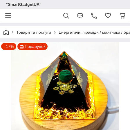
"SmartGadgetUA"
Товари та послуги
Енергетичні піраміди / маятники / бр
–17%
Подарунок