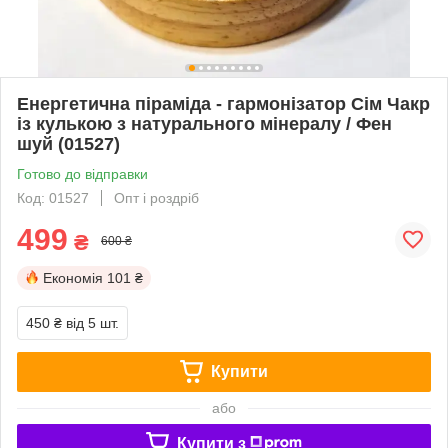
Енергетична піраміда - гармонізатор Сім Чакр
із кулькою з натурального мінералу / Фен
шуй (01527)
Готово до відправки
Код: 01527
Опт і роздріб
499
₴
600 ₴
Економія
101 ₴
450 ₴
від 5 шт.
Купити
або
Купити з