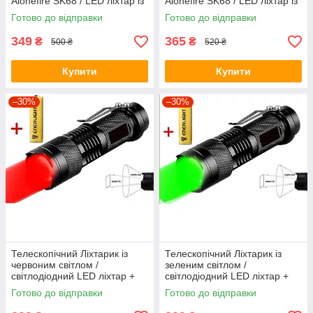
Alonefire SK68 / LED ліхтар із
Alonefire SK68 / LED ліхтар із
зумом / один режим свічення
зумом / один режим свічення
Готово до відправки
Готово до відправки
+ батарейка
349
365
₴
₴
500 ₴
520 ₴
Купити
Купити
–30%
–30%
Телескопічний Ліхтарик із
Телескопічний Ліхтарик із
червоним світлом /
зеленим світлом /
світлодіодний LED ліхтар +
світлодіодний LED ліхтар +
батарейка
батарейка
Готово до відправки
Готово до відправки