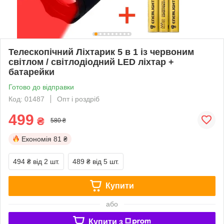
Телескопічний Ліхтарик 5 в 1 із червоним
світлом / світлодіодний LED ліхтар +
батарейки
Готово до відправки
Код: 01487
Опт і роздріб
499
₴
580 ₴
Економія
81 ₴
494 ₴
від 2 шт.
489 ₴
від 5 шт.
Купити
або
Купити з