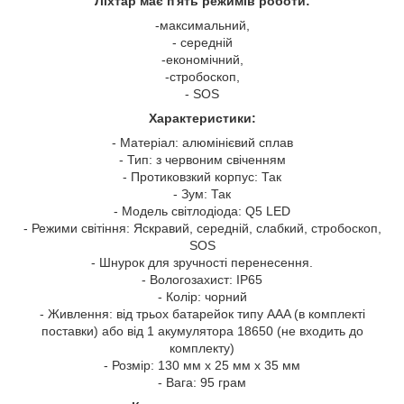
Ліхтар має п'ять режимів роботи:
-максимальний,
- середній
-економічний,
-стробоскоп,
- SOS
Характеристики:
- Матеріал: алюмінієвий сплав
- Тип: з червоним свіченням
- Протиковзкий корпус: Так
- Зум: Так
- Модель світлодіода: Q5 LED
- Режими світіння: Яскравий, середній, слабкий, стробоскоп,
SOS
- Шнурок для зручності перенесення.
- Вологозахист: IP65
- Колір: чорний
- Живлення: від трьох батарейок типу AAA (в комплекті
поставки) або від 1 акумулятора 18650 (не входить до
комплекту)
- Розмір: 130 мм х 25 мм х 35 мм
- Вага: 95 грам