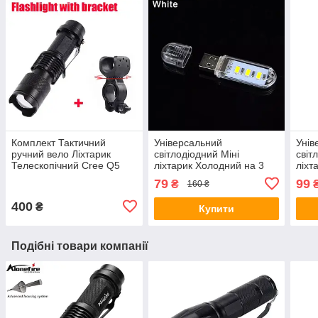
Комплект Тактичний
Універсальний
Унів
ручний вело Ліхтарик
світлодіодний Міні
світ
Телескопічний Cree Q5
ліхтарик Холодний на 3
ліхт
плюс Тримач
світлодіоди, USB лампа,
світ
79
99
₴
160 ₴
брелок, LED світильник,
брел
нічник
нічн
400
₴
Купити
Подібні товари компанії