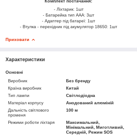
Комплект постачання:
- Ліхтарик: 1шт
- Батарейка тип ААА: 3шт
- Адаптер під батареї: 1шт
- Втулка - перехідник під акумулятор 18650: 1шт
Приховати
Характеристики
Основні
Виробник
Без бренду
Країна виробник
Китай
Тип лампи
Світлодіодна
Матеріал корпусу
Анодований алюміній
Дальність світлового
100 м
променя
Режими роботи ліхтаря
Максимальний,
Мінімальний, Миготливий,
Середній, Режим SOS