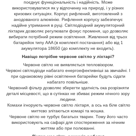
поєднує функціональність і надійність. Може
використовуватися як у відпочинку на природі, і у різних
кризових ситуаціях. Корпус рифлений, виготовлений з
анодованого алюмінію. Рифлення корпусу забезпечує
надійне утримання в руці. Світлодіодний акумуляторний
ліхтарик дозволяє регулювати фокус променя, що дозволяє
вибирати потрібний режим освітлення. Живлення від трьох
батарейок типу AAA (в комплекті постачання) або від 1
акумулятора 18650 (до комплекту не входить).
Навіщо потрібне червоне світло у ліхтарі?
Червоне світло не виявляється тепловізором.
Червоні світлодіоди набагато енергоефективніші за звичайні. І
при однаковому рівні освітлення батарейки будуть сідати
набагато повільніше.
Червоний фільтр дозволяє зберегти здатність ока розрізняти
деталі місцевості, що в сутінках не збиває режим нічного зору
людини.
Комахи ігнорують червоне світло ліхтаря, а ось на біле світло
миттєво злітаються комарі та мошка.
Червоне світло не турбує багатьох тварин. Тому його часто
використовують на сафарі для спостереження за нічним
життям або при полюванні.