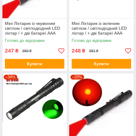
Міні Ліхтарик із червоним
Міні Ліхтарик із зеленим
світлом / світлодіодний LED
світлом / світлодіодний LED
ліхтар / + дві батареї ААА
ліхтар / + дві батареї ААА
Готово до відправки
Готово до відправки
247
248
₴
₴
380 ₴
381 ₴
Купити
Купити
–34%
–33%