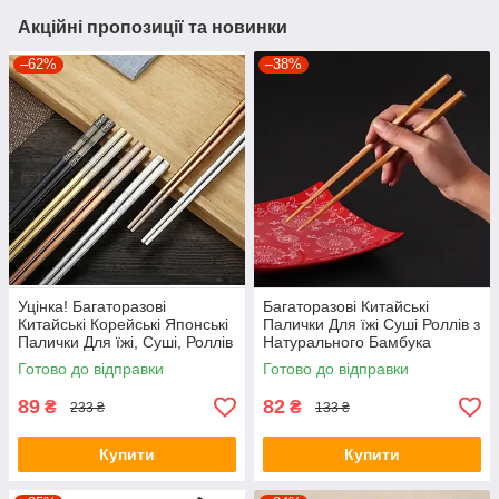
Акційні пропозиції та новинки
–62%
–38%
Уцінка! Багаторазові
Багаторазові Китайські
Китайські Корейські Японські
Палички Для їжі Суші Роллів з
Палички Для їжі, Суші, Роллів
Натурального Бамбука
з візерунком
Готово до відправки
Готово до відправки
89
82
₴
₴
233 ₴
133 ₴
Купити
Купити