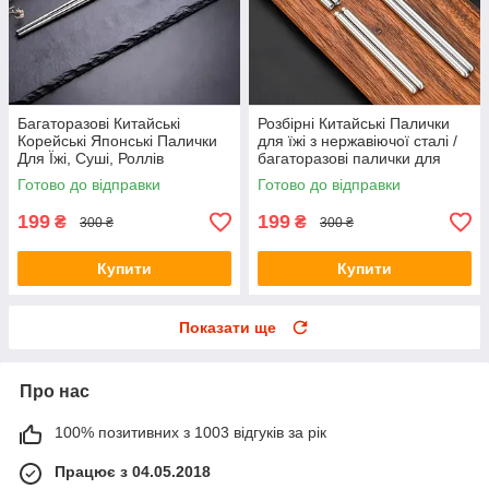
Багаторазові Китайські
Розбірні Китайські Палички
Корейські Японські Палички
для їжі з нержавіючої сталі /
Для Їжі, Суші, Роллів
багаторазові палички для
нержавіюча сталь 304, Чорні
суші / 1 пара
Готово до відправки
Готово до відправки
199
199
₴
₴
300 ₴
300 ₴
Купити
Купити
Показати ще
Про нас
100% позитивних з 1003 відгуків за рік
Працює з 04.05.2018