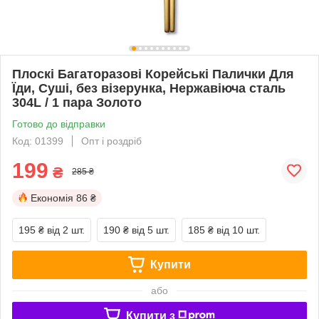
Плоскі Багаторазові Корейські Палички Для
Їди, Суші, без візерунка, Нержавіюча сталь
304L / 1 пара Золото
Готово до відправки
Код: 01399
Опт і роздріб
199
₴
285 ₴
Економія
86 ₴
195 ₴
від 2 шт.
190 ₴
від 5 шт.
185 ₴
від 10 шт.
Купити
або
Купити з