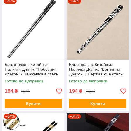
–35%
–34%
Багаторазові Китайські
Багаторазові Китайські
Палички Для їжі "Небесний
Палички Для їжі "Вогняний
Дракон" / Нержавіюча сталь
Дракон" / Нержавіюча сталь
316L / 1 пара
304L / 1 пара
Готово до відправки
Готово до відправки
184
194
₴
₴
285 ₴
295 ₴
Купити
Купити
–34%
–34%