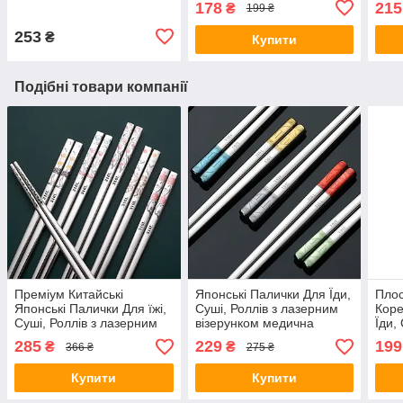
178
215
₴
199 ₴
сталь
нерж
253
₴
Купити
Подібні товари компанії
Преміум Китайські
Японські Палички Для Їди,
Плос
Японські Палички Для їжі,
Суші, Роллів з лазерним
Коре
Суші, Роллів з лазерним
візерунком медична
Їди,
візерунком медична
нержавіюча сталь 316L / 1
Нерж
285
229
199
₴
₴
366 ₴
275 ₴
нержавіюча сталь 316L / 1
пара
пара
пара
Купити
Купити