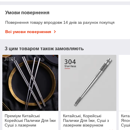
Умови повернення
Повернення товару впродовж 14 днів за рахунок покупця
Всі умови повернення
З цим товаром також замовляють
Преміум Китайські
Китайські, Корейські
Кита
Корейські Палички Для Їжи
Палички Для Їжи, Суші з
Япон
Суші з лазерним
лазерним візерунком
Суші
візерунком неіржавка
неіржавка сталь(00461)
візе