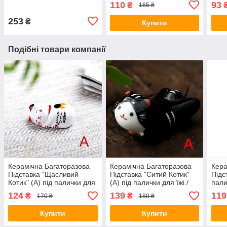
110
93
₴
165 ₴
сталь
253
₴
Купити
Подібні товари компанії
Керамічна Багаторазова
Керамічна Багаторазова
Кера
Підставка "Щасливий
Підставка "Ситий Котик"
Підс
Котик" (A) під палички для
(A) під палички для їжі /
пали
їжі / 1шт
1шт
124
139
119
₴
₴
170 ₴
180 ₴
Купити
Купити