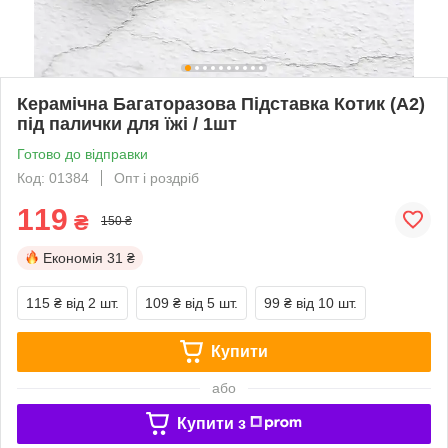
Керамічна Багаторазова Підставка Котик (A2)
під палички для їжі / 1шт
Готово до відправки
Код: 01384
Опт і роздріб
119
₴
150 ₴
Економія
31 ₴
115 ₴
від 2 шт.
109 ₴
від 5 шт.
99 ₴
від 10 шт.
Купити
або
Купити з