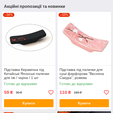
Акційні пропозиції та новинки
–34%
–33%
Підставка Керамічна під
Підставка під палички для
Китайські Японські палички
суші фарфорова "Весняна
для їжі / чорна / 1 шт
Сакура", рожева
Готово до відправки
Готово до відправки
59
110
₴
₴
90 ₴
165 ₴
Купити
Купити