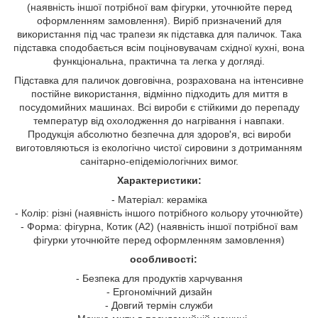
(наявність іншої потрібної вам фігурки, уточнюйте перед
оформленням замовлення). Виріб призначений для
використання під час трапези як підставка для паличок. Така
підставка сподобається всім поціновувачам східної кухні, вона
функціональна, практична та легка у догляді.
Підставка для паличок довговічна, розрахована на інтенсивне
постійне використання, відмінно підходить для миття в
посудомийних машинах. Всі вироби є стійкими до перепаду
температур від охолодження до нагрівання і навпаки.
Продукція абсолютно безпечна для здоров'я, всі вироби
виготовляються із екологічно чистої сировини з дотриманням
санітарно-епідеміологічних вимог.
Характеристики:
- Матеріал: кераміка
- Колір: різні (наявність іншого потрібного кольору уточнюйте)
- Форма: фігурна, Котик (A2) (наявність іншої потрібної вам
фігурки уточнюйте перед оформленням замовлення)
особливості:
- Безпека для продуктів харчування
- Ергономічний дизайн
- Довгий термін служби