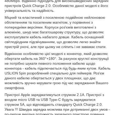
480Mbps. Відмінно підходить для високошвидкісних зарядних
пристроїв Quick Charge 2.0. Особливістю даної моделі є його
універсальність та надійність.
Міцний та еластичний з посиленою подвійною нейлоновою
обплетенням та посиленим магнітом, у порівнянні з
попередніми версіями. Корпуси роз'ємів виготовлені з
алюмінію, шнур має багатошарову структуру, що дозволяє
експлуатувати кабель набагато довше. Кабель оснащений
світлодіодним підсвічуванням, що дозволяє легко знайти
пристрій уночі, але при цьому не сліпить і не заважає спати.
Відмінною особливістю цієї моделі є конектор, який дозволяє
обертати кабель на 360°+180°. За рахунок круглої конструкції
не потрібно шукати певного положення кабелю щодо
конектора - кабель підключається під будь-яким кутом. Кабель
USLION 5pin розроблений спеціально для геймерів. Роз'єм
даного кабелю обертається у двох площинах, що дає
можливість зручно керувати грою під час заряджання Вашого
смартфона.
Пристрої Apple заряджатимуться струмом 2.1A. Пристрої з
входом micro USB та USB Type-C будуть заряджатися
струмом 5A, що відповідають стандарту Quick Charge 2.0.
Увага !!! Швидка зарядка можлива при дотриманні двох умов -
по-перше вихідна потужність зарядного пристрою повинна