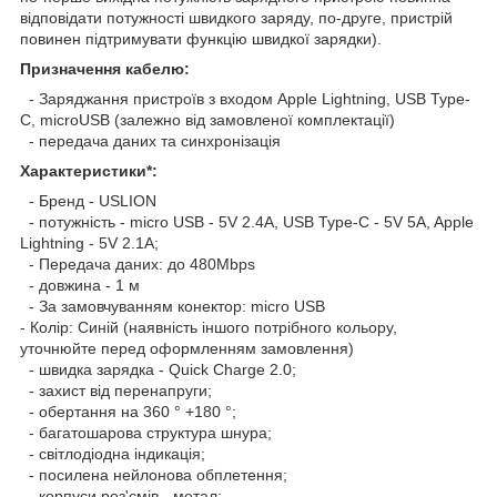
відповідати потужності швидкого заряду, по-друге, пристрій
повинен підтримувати функцію швидкої зарядки).
Призначення кабелю:
- Заряджання пристроїв з входом Apple Lightning, USB Type-
C, microUSB (залежно від замовленої комплектації)
- передача даних та синхронізація
Характеристики*:
- Бренд - USLION
- потужність - micro USB - 5V 2.4A, USB Type-C - 5V 5A, Apple
Lightning - 5V 2.1A;
- Передача даних: до 480Mbps
- довжина - 1 м
- За замовчуванням конектор: micro USB
- Колір: Синій (наявність іншого потрібного кольору,
уточнюйте перед оформленням замовлення)
- швидка зарядка - Quick Charge 2.0;
- захист від перенапруги;
- обертання на 360 ° +180 °;
- багатошарова структура шнура;
- світлодіодна індикація;
- посилена нейлонова обплетення;
- корпуси роз'ємів - метал;