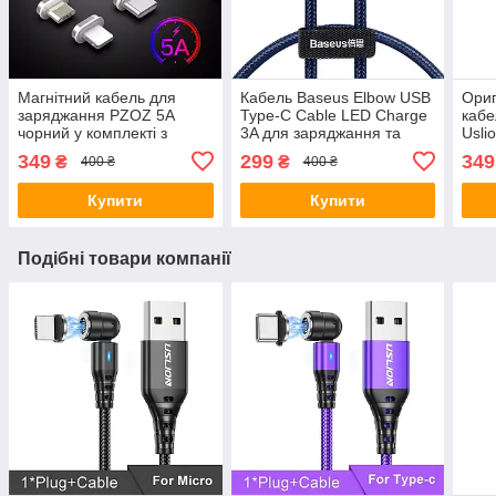
Магнітний кабель для
Кабель Baseus Elbow USB
Ориг
заряджання PZOZ 5A
Type-C Cable LED Charge
кабе
чорний у комплекті з
3A для заряджання та
Uslio
одним конектором
передавання даних (1
(iPh
349
299
349
₴
₴
400 ₴
400 ₴
(Lightning, micro USB або
метр) Синій
360°
Type-C)
Купити
Купити
Подібні товари компанії