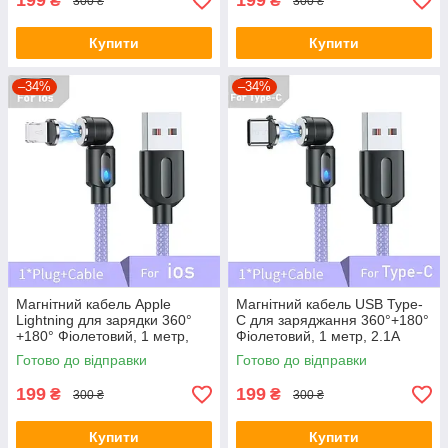
199
199
₴
₴
300 ₴
300 ₴
Купити
Купити
–34%
–34%
Магнітний кабель Apple
Магнітний кабель USB Type-
Lightning для зарядки 360°
C для заряджання 360°+180°
+180° Фіолетовий, 1 метр,
Фіолетовий, 1 метр, 2.1A
2.1A
Готово до відправки
Готово до відправки
199
199
₴
₴
300 ₴
300 ₴
Купити
Купити