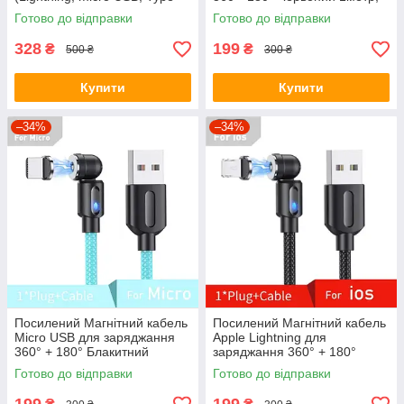
C) для заряджання та
2.1A
Готово до відправки
Готово до відправки
передачі даних
328
199
₴
₴
500 ₴
300 ₴
Купити
Купити
–34%
–34%
Посилений Магнітний кабель
Посилений Магнітний кабель
Micro USB для заряджання
Apple Lightning для
360° + 180° Блакитний
заряджання 360° + 180°
1метр, 2.4A
Чорний, 1метр, 2.1A
Готово до відправки
Готово до відправки