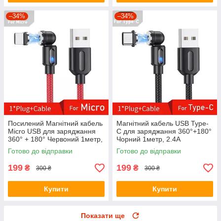
–34%
–34%
Посилений Магнітний кабель
Магнітний кабель USB Type-
Micro USB для заряджання
C для заряджання 360°+180°
360° + 180° Червоний 1метр,
Чорний 1метр, 2.4A
2.4A
Готово до відправки
Готово до відправки
199
199
₴
₴
300 ₴
300 ₴
Купити
Купити
Показати ще