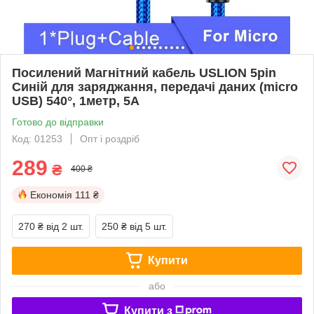
Посилений Магнітний кабель USLION 5pin
Синій для заряджання, передачі даних (micro
USB) 540°, 1метр, 5A
Готово до відправки
Код: 01253
Опт і роздріб
289
₴
400 ₴
Економія
111 ₴
270 ₴
від 2 шт.
250 ₴
від 5 шт.
Купити
або
Купити з