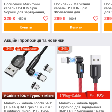
Посилений Магнітний
Посилений Магнітний
Поси
кабель USLION 5pin
кабель USLION 5pin
кабе
Чорний для заряджання,
Фіолетовий для
для 
передачі даних (micro
заряджання, передачі
дани
329
289
289
₴
₴
450 ₴
400 ₴
USB) 540°, 2м, 5A
даних (USB Type-C) 540°,
1мет
1метр, 5A
Купити
Купити
Акційні пропозиції та новинки
–34%
Подарунок
–34%
Магнітний кабель Toocki 540°
Магнітний кабель Apple
(ТQ-Х43) 3A / 7pin / 1 м / 3 в 1
Lightning для заряджання
(Lightning, micro USB, Type-
360°+180° Червоний 1метр,