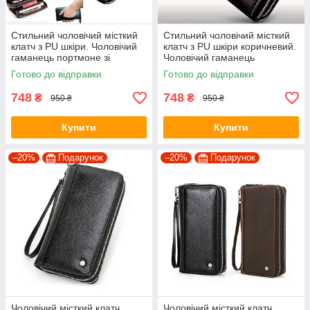
Стильний чоловічий місткий
Стильний чоловічий місткий
клатч з PU шкіри. Чоловічий
клатч з PU шкіри коричневий.
гаманець портмоне зі
Чоловічий гаманець
штучної шкіри Чорний
портмоне зі штучної шкіри
Готово до відправки
Готово до відправки
748
748
₴
₴
950 ₴
950 ₴
Купити
Купити
–20%
Подарунок
–20%
Подарунок
Чоловічий місткий клатч
Чоловічий місткий клатч