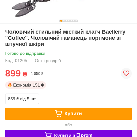
Чоловічий стильний місткий клатч Baellerry
"Coffee". Чоловічий гаманець портмоне зі
штучної шкіри
Готово до відправки
Код: 01205
Опт і роздріб
899
₴
1 050 ₴
Економія
151 ₴
859 ₴
від 5 шт.
Купити
або
Купити з