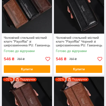
Чоловічий стильний місткий
Чоловічий стильний місткий
клатч "Payofflai" зі
клатч "Payofflai" Чорний зі
шкірозамінника PU. Гаманець
шкірозамінника PU. Гаманець
портмоне зі штучної шкіри
портмоне зі штучної шкіри
Готово до відправки
Готово до відправки
546
546
₴
₴
797 ₴
797 ₴
Купити
Купити
–31%
Подарунок
–31%
Подарунок