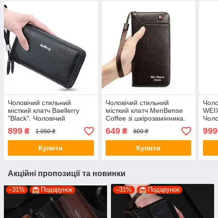
Чоловічий стильний
Чоловічий стильний
Чоло
місткий клатч Baellerry
місткий клатч MenBense
WEIX
"Black". Чоловічий
Coffee зі шкірозамінника.
Чоло
гаманець портмоне зі
Гаманець портмоне зі
гама
899
649
999
₴
₴
1 050 ₴
800 ₴
штучної шкіри
штучної шкіри
шкір
Купити
Купити
Акційні пропозиції та новинки
–31%
Подарунок
–31%
Подарунок