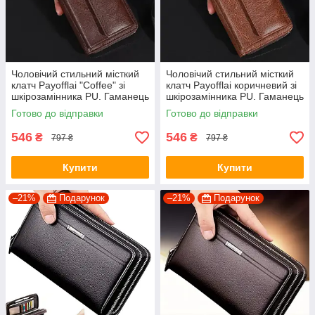
Чоловічий стильний місткий
Чоловічий стильний місткий
клатч Payofflai "Coffee" зі
клатч Payofflai коричневий зі
шкірозамінника PU. Гаманець
шкірозамінника PU. Гаманець
портмоне зі штучної шкіри
портмоне зі штучної шкіри
Готово до відправки
Готово до відправки
546
546
₴
₴
797 ₴
797 ₴
Купити
Купити
–21%
Подарунок
–21%
Подарунок