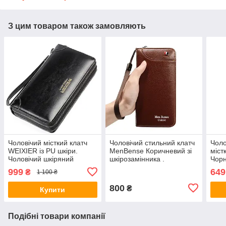
З цим товаром також замовляють
Чоловічий місткий клатч
Чоловічий стильний клатч
Чоло
WEIXIER із PU шкіри.
MenBense Коричневий зі
міст
Чоловічий шкіряний
шкірозамінника .
Чорн
гаманець портмоне зі
Гаманець портмоне зі
Гама
999
649
₴
1 100 ₴
шкіри Чорний
штучної шкіри
штуч
800
₴
Купити
Подібні товари компанії