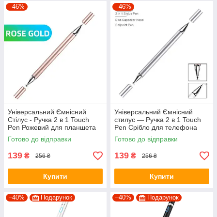
–46%
–46%
Універсальний Ємнісний
Універсальний Ємнісний
Стілус - Ручка 2 в 1 Touch
стилус — Ручка 2 в 1 Touch
Pen Рожевий для планшета
Pen Срібло для телефона
сенсорного екрану
планшета сенсорного екрана
Готово до відправки
Готово до відправки
139
139
₴
₴
256 ₴
256 ₴
Купити
Купити
–40%
Подарунок
–40%
Подарунок