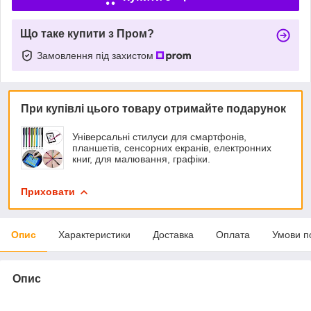
Що таке купити з Пром?
Замовлення під захистом
При купівлі цього товару отримайте подарунок
Універсальні стилуси для смартфонів,
планшетів, сенсорних екранів, електронних
книг, для малювання, графіки.
Приховати
Опис
Характеристики
Доставка
Оплата
Умови п
Опис