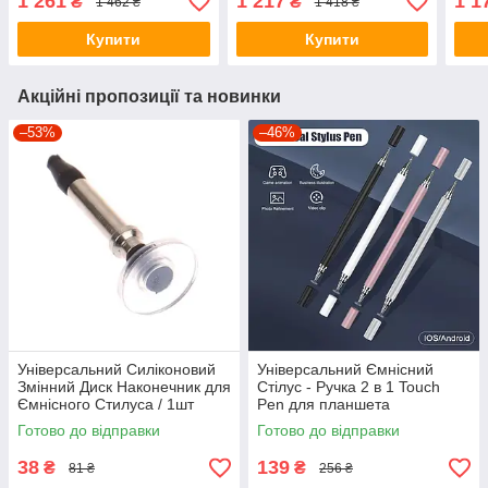
1 261
1 217
1 1
₴
₴
1 462 ₴
1 418 ₴
рукавичка
рукавичка
рука
Купити
Купити
Акційні пропозиції та новинки
–53%
–46%
Універсальний Силіконовий
Універсальний Ємнісний
Змінний Диск Наконечник для
Стілус - Ручка 2 в 1 Touch
Ємнісного Стилуса / 1шт
Pen для планшета
сенсорного екрану
Готово до відправки
Готово до відправки
38
139
₴
₴
81 ₴
256 ₴