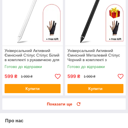
Універсальний Активний
Універсальний Активний
Ємнісний Стілус Стілус Білий
Ємнісний Металевий Стілус
в комплекті з рукавичкою для
Чорний в комплекті з
телефону, планшета
рукавичкою для телефону,
Готово до відправки
Готово до відправки
планшета
599
599
₴
₴
1 000 ₴
1 000 ₴
Купити
Купити
Показати ще
Про нас