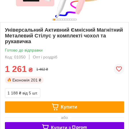
Універсальний Активний Ємнісний Магнітний
Металевий Стілус у комплекті чохол та
рукавичка
Готово до відправки
Код: 01050
Опт і роздріб
1 261
₴
1 462 ₴
Економія
201 ₴
1 188 ₴
від 5 шт.
Купити
або
Купити з