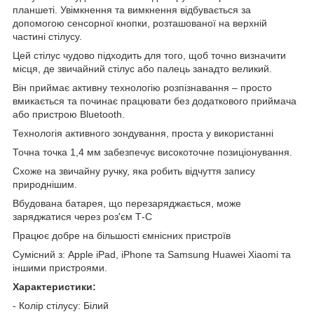
планшеті. Увімкнення та вимкнення відбувається за
допомогою сенсорної кнопки, розташованої на верхній
частині стілусу.
Цей стілус чудово підходить для того, щоб точно визначити
місця, де звичайний стілус або палець занадто великий.
Він приймає активну технологію розпізнавання – просто
вмикається та починає працювати без додаткового приймача
або пристрою Bluetooth.
Технологія активного зондування, проста у використанні
Точна точка 1,4 мм забезпечує високоточне позиціонування.
Схоже на звичайну ручку, яка робить відчуття запису
природнішим.
Вбудована батарея, що перезаряджається, може
заряджатися через роз'єм Т-С
Працює добре на більшості ємнісних пристроїв
Сумісний з: Apple iPad, iPhone та Samsung Huawei Xiaomi та
іншими пристроями.
Характеристики:
- Колір стілусу: Білий