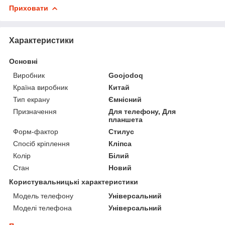
Приховати
Характеристики
Основні
Виробник
Goojodoq
Країна виробник
Китай
Тип екрану
Ємнісний
Призначення
Для телефону, Для
планшета
Форм-фактор
Стилус
Спосіб кріплення
Кліпса
Колір
Білий
Стан
Новий
Користувальницькі характеристики
Модель телефону
Універсальний
Моделі телефона
Універсальний