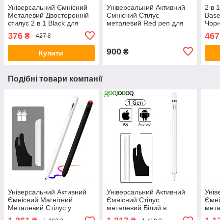
Універсальний Ємнісний
Універсальний Активний
2 в 
Металевий Двосторонній
Ємнісний Стілус
Base
стилус 2 в 1 Black для
металевий Red pen для
Чорн
телефона, планшета,
телефону, планшета,
для 
376
467
₴
427 ₴
електронних книг
електронних книг
екра
900
₴
Купити
Подібні товари компанії
Універсальний Активний
Універсальний Активний
Унів
Ємнісний Магнітний
Ємнісний Стілус
Ємні
Металевий Стілус у
металевий Білий в
мет
комплекті чохол та
комплекті чохол і
комп