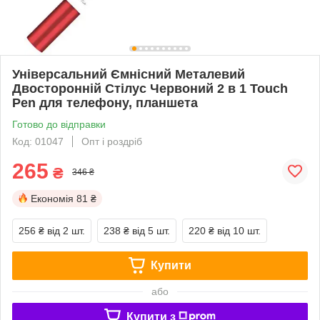
Універсальний Ємнісний Металевий
Двосторонній Стілус Червоний 2 в 1 Touch
Pen для телефону, планшета
Готово до відправки
Код: 01047
Опт і роздріб
265
₴
346 ₴
Економія
81 ₴
256 ₴
від 2 шт.
238 ₴
від 5 шт.
220 ₴
від 10 шт.
Купити
або
Купити з