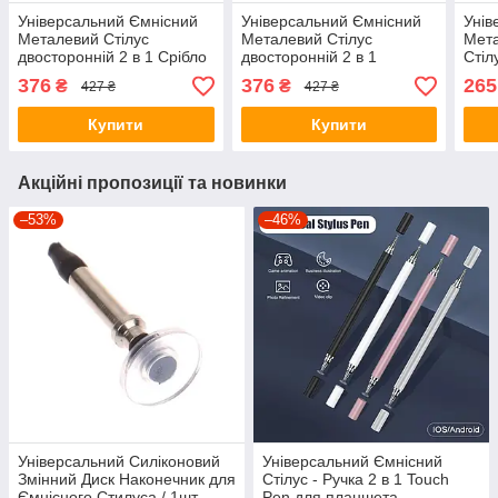
Універсальний Ємнісний
Універсальний Ємнісний
Унів
Металевий Стілус
Металевий Стілус
Мета
двосторонній 2 в 1 Срібло
двосторонній 2 в 1
Стіл
для телефону планшета
Рожевий для телефону
Pen 
376
376
265
₴
₴
427 ₴
427 ₴
електронних книг
планшета електронних
пла
книг
Купити
Купити
Акційні пропозиції та новинки
–53%
–46%
Універсальний Силіконовий
Універсальний Ємнісний
Змінний Диск Наконечник для
Стілус - Ручка 2 в 1 Touch
Ємнісного Стилуса / 1шт
Pen для планшета