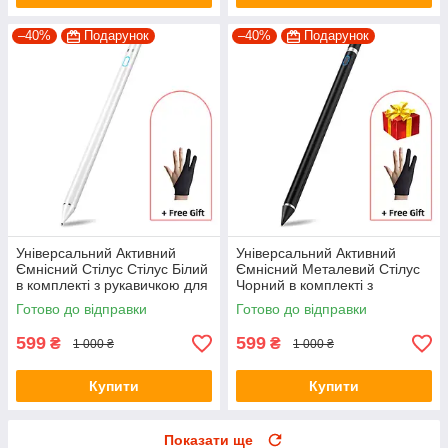
–40%
Подарунок
–40%
Подарунок
Універсальний Активний
Універсальний Активний
Ємнісний Стілус Стілус Білий
Ємнісний Металевий Стілус
в комплекті з рукавичкою для
Чорний в комплекті з
телефону, планшета
рукавичкою для телефону,
Готово до відправки
Готово до відправки
планшета
599
599
₴
₴
1 000 ₴
1 000 ₴
Купити
Купити
Показати ще