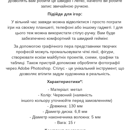
дозволять вам робити це швидко і легко, начебто ви робите
запис звичайною ручкою.
Підійде для ігор:
У вільний час завжди можна відволіктися і просто пограти
ігри на своєму планшеті, телефоні або іншому гаджеті. І для
цього теж можна використати стілус-ручку. Вам буде
забезпечено комфортний та швидкий геймінг.
За допомогою графічного пера представники творчих
професій можуть промальовувати чіткі лінії, фігури,
створювати ескізи майбутніх проектів, схеми, графіки та
таблиці. Також пристрій допоможе обробляти фотографії
через Adobe Photoshop. Стілус - це унікальний інструмент, що
дозволяє втілити задум художника в реальність.
Характеристики*:
- Матеріал: метал
- Колір: Червоний (наявність
іншого кольору уточнюйте перед замовленням)
- Довжина: 130 мм
- Діаметр диска: 6,8 мм
- Діаметр наконечника волокна: 5 мм
- Вага: 15 г