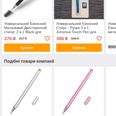
Універсальний Ємнісний
Універсальний Ємнісний
Унів
Металевий Двосторонній
Стілус - Ручка 3 в 1
Ємні
стилус 2 в 1 Black для
Jonsnow Touch Pen для
мета
телефона, планшета,
планшета сенсорного
теле
376
396
₴
₴
427 ₴
568 ₴
електронних книг
екрана, Блакитний
елек
900
Купити
Купити
Подібні товари компанії