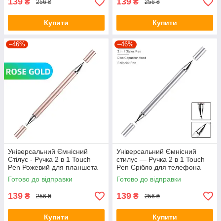
139
139
₴
₴
256 ₴
256 ₴
Купити
Купити
–46%
–46%
Універсальний Ємнісний
Універсальний Ємнісний
Стілус - Ручка 2 в 1 Touch
стилус — Ручка 2 в 1 Touch
Pen Рожевий для планшета
Pen Срібло для телефона
сенсорного екрану
планшета сенсорного екрана
Готово до відправки
Готово до відправки
139
139
₴
₴
256 ₴
256 ₴
Купити
Купити