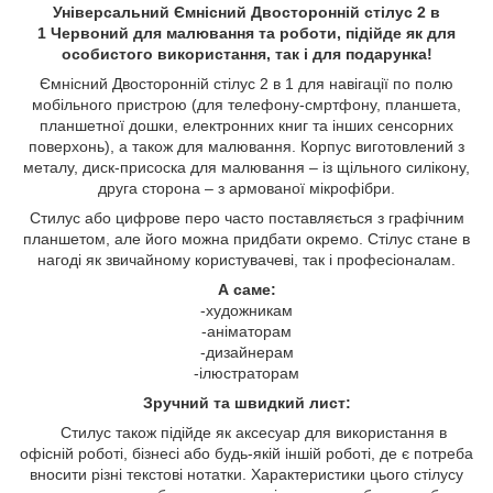
Універсальний Ємнісний Двосторонній стілус 2 в
1 Червоний для малювання та роботи, підійде як для
особистого використання, так і для подарунка!
Ємнісний Двосторонній стілус 2 в 1 для навігації по полю
мобільного пристрою (для телефону-смртфону, планшета,
планшетної дошки, електронних книг та інших сенсорних
поверхонь), а також для малювання. Корпус виготовлений з
металу, диск-присоска для малювання – із щільного силікону,
друга сторона – з армованої мікрофібри.
Стилус або цифрове перо часто поставляється з графічним
планшетом, але його можна придбати окремо. Стілус стане в
нагоді як звичайному користувачеві, так і професіоналам.
А саме:
-художникам
-аніматорам
-дизайнерам
-ілюстраторам
Зручний та швидкий лист:
Стилус також підійде як аксесуар для використання в
офісній роботі, бізнесі або будь-якій іншій роботі, де є потреба
вносити різні текстові нотатки. Характеристики цього стілусу