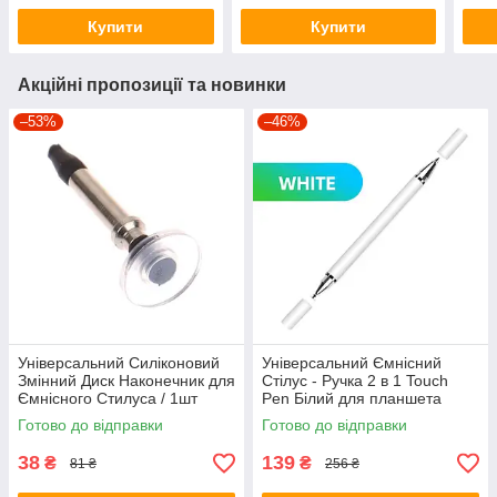
Купити
Купити
Акційні пропозиції та новинки
–53%
–46%
Універсальний Силіконовий
Універсальний Ємнісний
Змінний Диск Наконечник для
Стілус - Ручка 2 в 1 Touch
Ємнісного Стилуса / 1шт
Pen Білий для планшета
сенсорного екрану
Готово до відправки
Готово до відправки
38
139
₴
₴
81 ₴
256 ₴