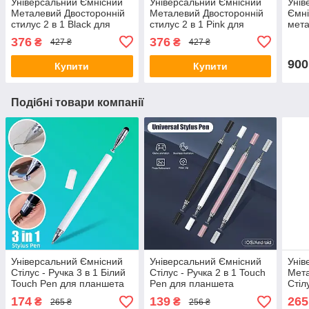
Універсальний Ємнісний
Універсальний Ємнісний
Унів
Металевий Двосторонній
Металевий Двосторонній
Ємні
стилус 2 в 1 Black для
стилус 2 в 1 Pink для
мета
телефона, планшета,
телефона, планшета,
теле
376
376
₴
₴
427 ₴
427 ₴
електронних книг
електронних книг
елек
900
Купити
Купити
Подібні товари компанії
Універсальний Ємнісний
Універсальний Ємнісний
Унів
Стілус - Ручка 3 в 1 Білий
Стілус - Ручка 2 в 1 Touch
Мета
Touch Pen для планшета
Pen для планшета
Стіл
сенсорного екрану
сенсорного екрану
теле
174
139
265
₴
₴
265 ₴
256 ₴