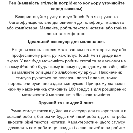
Pen (наявність стілусів потрібного кольору уточнюйте
перед заказом)
Використовуйте ручку-стилус Touch Pen як зручне та
багатофункціональне доповнення до телефону, планшета
або комп'ютера. Малюйте, робіть текстові нотатки або грайте
легко та комфортно.
Ідеальний аксесуар для малювання:
Якщо ви захоплюєтеся малюванням на аматорському або
професійному рівні, ручка-стилус Touch Pen підійде вам
якраз. У вас буде можливість робити скетчі та замальовки на
своєму iPad або будь-якому іншому відповідному девайсі, ніби
ви малюєте олівцем по альбомному аркуші. Наконечник
стилуса рухається по поверхні легко і плавно, точно
передаючи рухи, що задаються рукою. При цьому діапазон
нахилу наконечника становить 180 градусів для розширених
можливостей малювання з більшою точністю.
Зручний та швидкий лист:
Ручка-стилус також підійде як аксесуар для використання в
офісній роботі, бізнесі чи будь-якій іншій роботі, де є потреба
вносити різні текстові нотатки. Характеристики цього стілусу
дозволять вам робити це швидко і легко, начебто ви робите