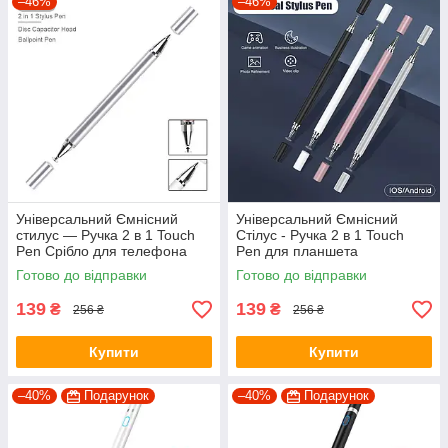
–46%
–46%
Універсальний Ємнісний
Універсальний Ємнісний
стилус — Ручка 2 в 1 Touch
Стілус - Ручка 2 в 1 Touch
Pen Срібло для телефона
Pen для планшета
планшета сенсорного екрана
сенсорного екрану
Готово до відправки
Готово до відправки
139
139
₴
₴
256 ₴
256 ₴
Купити
Купити
–40%
Подарунок
–40%
Подарунок