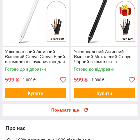
Універсальний Активний
Універсальний Активний
Ємнісний Стілус Стілус Білий
Ємнісний Металевий Стілус
в комплекті з рукавичкою для
Чорний в комплекті з
телефону, планшета
рукавичкою для телефону,
Готово до відправки
Готово до відправки
планшета
599
599
₴
₴
1 000 ₴
1 000 ₴
Купити
Купити
Показати ще
Про нас