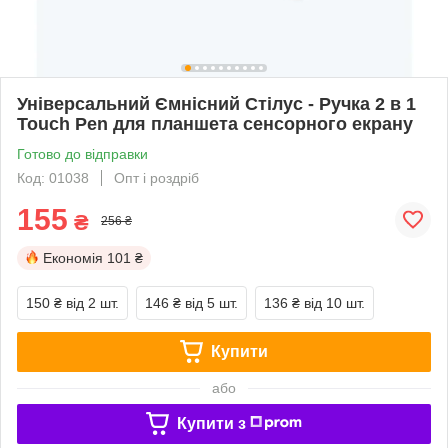
Універсальний Ємнісний Стілус - Ручка 2 в 1
Touch Pen для планшета сенсорного екрану
Готово до відправки
Код: 01038
Опт і роздріб
155
₴
256 ₴
Економія
101 ₴
150 ₴
від 2 шт.
146 ₴
від 5 шт.
136 ₴
від 10 шт.
Купити
або
Купити з