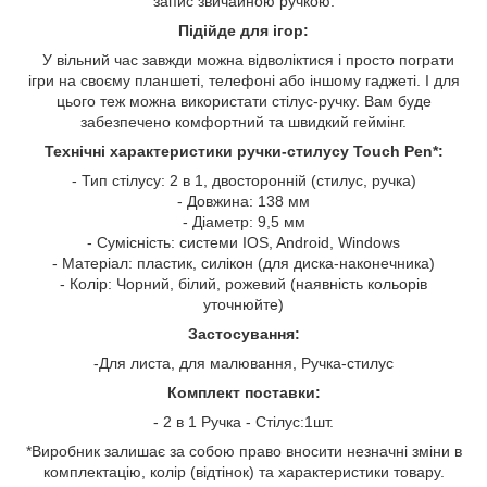
запис звичайною ручкою.
Підійде для ігор:
У вільний час завжди можна відволіктися і просто пограти
ігри на своєму планшеті, телефоні або іншому гаджеті. І для
цього теж можна використати стілус-ручку. Вам буде
забезпечено комфортний та швидкий геймінг.
Технічні характеристики ручки-стилусу Touch Pen*:
- Тип стілусу: 2 в 1, двосторонній (стилус, ручка)
- Довжина: 138 мм
- Діаметр: 9,5 мм
- Сумісність: системи IOS, Android, Windows
- Матеріал: пластик, силікон (для диска-наконечника)
- Колір: Чорний, білий, рожевий (наявність кольорів
уточнюйте)
Застосування:
-Для листа, для малювання, Ручка-стилус
Комплект поставки:
- 2 в 1 Ручка - Стілус:1шт.
*Виробник залишає за собою право вносити незначні зміни в
комплектацію, колір (відтінок) та характеристики товару.