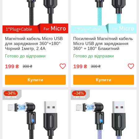
Магнітний кабель Micro USB
Посилений Магнітний кабель
для заряджання 360°+180°
Micro USB для заряджання
Чорний 1метр, 2.4A
360° + 180° Блакитний
1метр, 2.4A
Готово до відправки
Готово до відправки
199
199
₴
₴
300 ₴
300 ₴
Купити
Купити
–34%
–34%