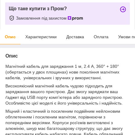
Що таке купити з Пром?
Замовлення під захистом
Опис
Характеристики
Доставка
Оплата
Умови п
Опис
Магнітний кабель для заряджання 1 м, 2.4 A, 360° + 180°
(обертається у двох площинах) нове покоління магнітних
кабелів, універсальних і зручних у використанні.
Високоякісний магнітний кабель чудово підходить для
заряджання вашого пристрою. Дає змогу заряджати ваш
ґаджет від USB порту комп'ютера або зарядного пристрою.
Особливістю цієї моделі є його універсальність і надійність.
Міцний і еластичний із посиленим подвійним нейлоновим
обплетенням і посиленим магнітом, порівнюючи з
попередніми версіями. Корпуси роз'ємів виготовлені з
алюмінію, шнур має багатошарову структуру, що дає змогу
експлуатувати кабель набагато довше. Кабель обладнаний