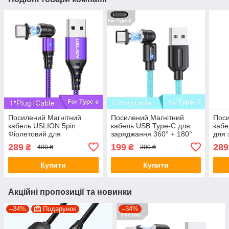
Посилений Магнітний
Посилений Магнітний
Поси
кабель USLION 5pin
кабель USB Type-C для
кабе
Фіолетовий для
заряджання 360° + 180°
для 
заряджання, передачі
Блакитний 1метр, 2.4A
дани
289
199
289
₴
₴
400 ₴
300 ₴
даних (USB Type-C) 540°,
1мет
1метр, 5A
Купити
Купити
Акційні пропозиції та новинки
–34%
Подарунок
–34%