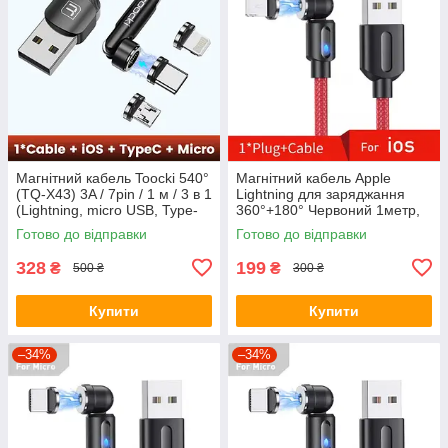
Магнітний кабель Toocki 540°
Магнітний кабель Apple
(ТQ-Х43) 3A / 7pin / 1 м / 3 в 1
Lightning для заряджання
(Lightning, micro USB, Type-
360°+180° Червоний 1метр,
C) для заряджання та
2.1A
Готово до відправки
Готово до відправки
передачі даних
328
199
₴
₴
500 ₴
300 ₴
Купити
Купити
–34%
–34%