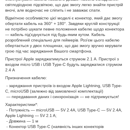
світлодіодною підсвіткою, що дає змогу легко знайти пристрій
вночі, але водночас не сліпить і не заважає спати.
Відмітною особливістю цієї моделі є конектор, який дає змогу
обертати кабель на 360° + 180°. Завдяки круглій конструкції
не потрібно шукати певне положення кабелю щодо конектора
— кабель під'єднується під будь-яким кутом. Кабель
розроблений спеціально для геймерів. Роз'єм цього кабелю
обертається у двох площинах, що дає змогу зручно керувати
грою під час заряджання Вашого смартфона.
Пристрої Apple заряджатимуться струмом 2.1 A. Пристрої з
входом micro USB і USB Type-C будуть заряджатися струмом
2.4 A
Призначення кабелю:
- заряджання пристроїв із входом Apple Lightning, USB Type-
C, microUSB (залежно від замовленої комплектації)
— передавання даних і синхронізація — не підтримується!
Характеристики*:
- Потужність — microUSB — 5V 2.4A, USB Type-C — 5V 2.4A,
Apple Lightning — 5V 2.1 A;
- Довжина — 1 м
- Конектор USB Type-C (наявність інших конекторів