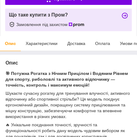
Що таке купити з Пром?
Замовлення під захистом
Опис
Характеристики
Доставка
Оплата
Умови п
Опис
🎯 Потужна Рогатка з Нічним Прицілом і Водяним Рівнем
для спорту, риболовлі та активного відпочинку —
точність, контроль і максимум емоцій!
Шукаєте сучасну рогатку для тренування влучності, активного
відпочинку або спортивної стрільби? Ця модель поєднує
ергономічний дизайн, покращену систему прицілювання та
міцну конструкцію, забезпечуючи комфортне та впевнене
використання в різних умовах.
🔥 Унікальне поєднання точності, зручності та
функціональності робить дану модель чудовим вибором як
для початківців, так і для досвідчених користувачів.