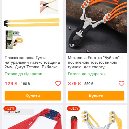
Плоска запасна Гумка
Металева Рогатка "Буйвол" з
натуральний латекс товщина
посиленою товстостінною
2мм. Джгут Тетива, Рибалка
гумкою, для спорту,
полювання, риболовлі
Готово до відправки
Готово до відправки
129
379
₴
₴
190 ₴
550 ₴
Купити
Купити
–31%
–31%