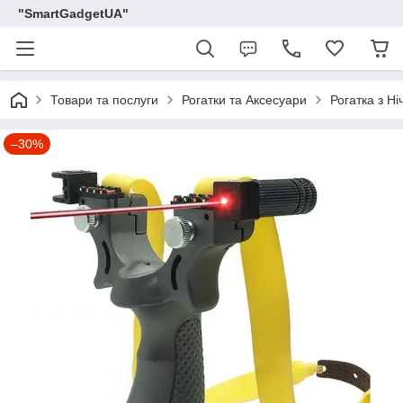
"SmartGadgetUA"
Товари та послуги
Рогатки та Аксесуари
Рогатка з Н
–30%