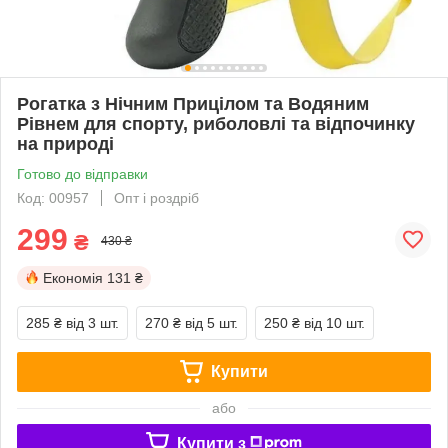
Рогатка з Нічним Прицілом та Водяним
Рівнем для спорту, риболовлі та відпочинку
на природі
Готово до відправки
Код: 00957
Опт і роздріб
299
₴
430 ₴
Економія
131 ₴
285 ₴
від 3 шт.
270 ₴
від 5 шт.
250 ₴
від 10 шт.
Купити
або
Купити з