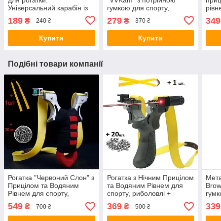
Універсальний карабін із
гумкою для спорту,
рівн
магнітом
риболовлі, розваг
стрі
189
279
349
₴
₴
240 ₴
370 ₴
акти
запа
Купити
Купити
Подібні товари компанії
Рогатка "Червоний Слон" з
Рогатка з Нічним Прицілом
Мета
Прицілом та Водяним
та Водяним Рівнем для
Brow
Рівнем для спорту,
спорту, риболовлі +
гумк
риболовлі + запасна гумка
запасна гумка + 20шт
рибо
549
369
339
₴
₴
700 ₴
500 ₴
+ 20 кульок
кульок
+ 20