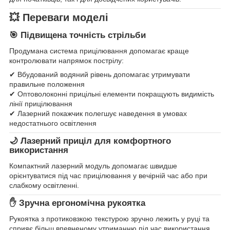
💥 Переваги моделі
🎯 Підвищена точність стрільби
Продумана система прицілювання допомагає краще
контролювати напрямок пострілу:
✔ Вбудований водяний рівень допомагає утримувати
правильне положення
✔ Оптоволоконні прицільні елементи покращують видимість
лінії прицілювання
✔ Лазерний покажчик полегшує наведення в умовах
недостатнього освітлення
🌙 Лазерний приціл для комфортного
використання
Компактний лазерний модуль допомагає швидше
орієнтуватися під час прицілювання у вечірній час або при
слабкому освітленні.
✋ Зручна ергономічна рукоятка
Рукоятка з протиковзкою текстурою зручно лежить у руці та
сприяє більш впевненому утриманню під час використання.