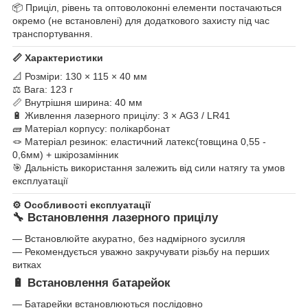
📦 Приціл, рівень та оптоволоконні елементи постачаються
окремо (не встановлені) для додаткового захисту під час
транспортування.
📏 Характеристики
📐 Розміри: 130 × 115 × 40 мм
⚖ Вага: 123 г
📏 Внутрішня ширина: 40 мм
🔋 Живлення лазерного прицілу: 3 × AG3 / LR41
🧱 Матеріал корпусу: полікарбонат
🪢 Матеріал резинок: еластичний латекс(товщина 0,55 -
0,6мм) + шкірозамінник
🎯 Дальність використання залежить від сили натягу та умов
експлуатації
⚙ Особливості експлуатації
🔧 Встановлення лазерного прицілу
— Встановлюйте акуратно, без надмірного зусилля
— Рекомендується уважно закручувати різьбу на перших
витках
🔋 Встановлення батарейок
— Батарейки встановлюються послідовно