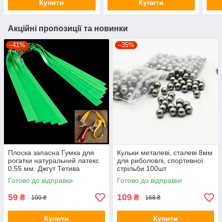
Купити
Купити
Акційні пропозиції та новинки
–41%
–35%
Плоска запасна Гумка для
Кульки металеві, сталеві 8мм
рогатки натуральний латекс
для риболовлі, спортивної
0,55 мм. Джгут Тетива
стрільби 100шт
Готово до відправки
Готово до відправки
59
109
₴
₴
100 ₴
168 ₴
Купити
Купити