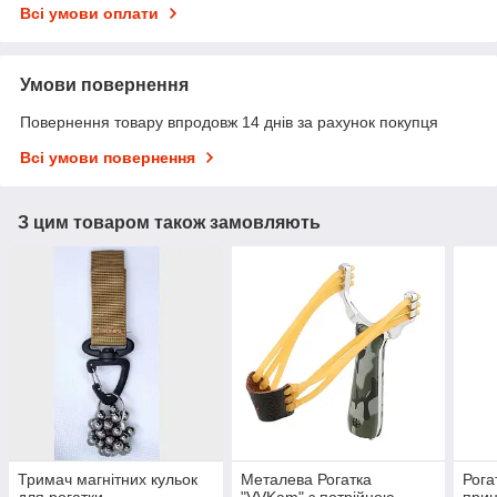
Всі умови оплати
Умови повернення
Повернення товару впродовж 14 днів за рахунок покупця
Всі умови повернення
З цим товаром також замовляють
Тримач магнітних кульок
Металева Рогатка
Рога
для рогатки.
"VVKam" з потрійною
приц