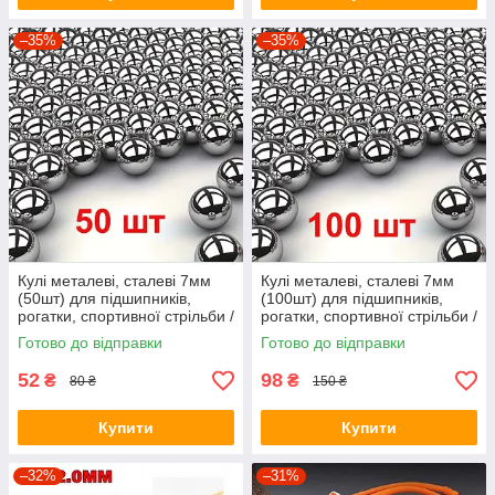
–35%
–35%
Кулі металеві, сталеві 7мм
Кулі металеві, сталеві 7мм
(50шт) для підшипників,
(100шт) для підшипників,
рогатки, спортивної стрільби /
рогатки, спортивної стрільби /
G1000 С15 (AISI 1015)
G1000 С15 (AISI 1015)
Готово до відправки
Готово до відправки
52
98
₴
₴
80 ₴
150 ₴
Купити
Купити
–32%
–31%