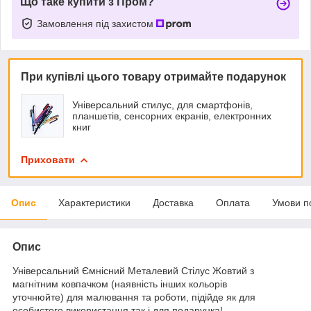
Що таке купити з Пром?
Замовлення під захистом
При купівлі цього товару отримайте подарунок
Універсальний стилус, для смартфонів,
планшетів, сенсорних екранів, електронних
книг
Приховати
Опис
Характеристики
Доставка
Оплата
Умови п
Опис
Універсальний Ємнісний Металевий Стілус Жовтий з
магнітним ковпачком (наявність інших кольорів
уточнюйте) для малювання та роботи, підійде як для
особистого використання так і для подарунка!