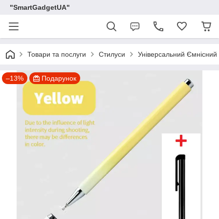
"SmartGadgetUA"
Товари та послуги
Стилуси
Універсальний Ємнісний 
–13%
Подарунок