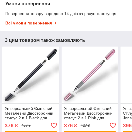
Умови повернення
Повернення товару впродовж 14 днів за рахунок покупця
Всі умови повернення
З цим товаром також замовляють
Універсальний Ємнісний
Універсальний Ємнісний
Унів
Металевий Двосторонній
Металевий Двосторонній
Стіл
стилус 2 в 1 Black для
стилус 2 в 1 Pink для
Jons
телефона, планшета,
телефона, планшета,
план
376
376
396
₴
₴
427 ₴
427 ₴
електронних книг
електронних книг
екра