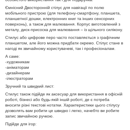
Ємнісний Двосторонній стілус для навігації по полю
мобільного пристрою (для телефону-смартфону, планшета,
планшетної дошки, електронних книг та інших сенсорних
поверхонь), а також для малювання. Корпус виготовлений з
металу, диск-присоска для малювання – із щільного силікону.
Стилус або цифрове перо часто поставляється з графічним
планшетом, але його можна придбати окремо. Стілус стане в
нагоді як звичайному користувачеві, так і професіоналам.
А саме:
-художникам
-аніматорам
-дизайнерам
-ілюстраторам
Зручний та швидкий лист:
Стилус також підійде як аксесуар для використання в офісній
роботі, бізнесі або будь-якій іншій роботі, де є потреба
вносити різні текстові нотатки. Характеристики цього стілусу
дозволять вам робити це швидко і легко, начебто ви робите
запис звичайною ручкою.
Підійде для ігор: