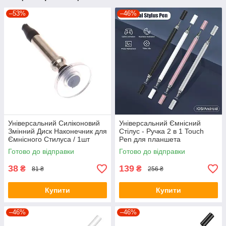
–53%
–46%
Універсальний Силіконовий
Універсальний Ємнісний
Змінний Диск Наконечник для
Стілус - Ручка 2 в 1 Touch
Ємнісного Стилуса / 1шт
Pen для планшета
сенсорного екрану
Готово до відправки
Готово до відправки
38
139
₴
₴
81 ₴
256 ₴
Купити
Купити
–46%
–46%