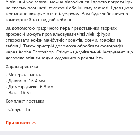
У вільний час завжди можна відволіктися і просто пограти ігри
на своєму планшеті, телефоні або іншому гаджеті. І для цього
теж можна використати стілус-ручку. Вам буде забезпечено
комфортний та швидкий геймінг.
За допомогою графічного пера представники творчих
професій можуть промальовувати чіткі лінії, фігури,
створювати ескізи майбутніх проектів, схеми, графіки та
таблиці. Також пристрій допоможе обробляти фотографії
через Adobe Photoshop. Стілус - це унікальний інструмент, що
дозволяє втілити задум художника в реальність.
Характеристики:
- Матеріал: метал
- Довжина: 15.4 мм
- Діаметр диска: 6,8 мм
- Вага: 15.5 г
Комплект поставки:
- Стілус - 1шт.
Приховати