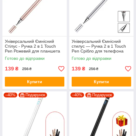
Універсальний Ємнісний
Універсальний Ємнісний
Стілус - Ручка 2 в 1 Touch
стилус — Ручка 2 в 1 Touch
Pen Рожевий для планшета
Pen Срібло для телефона
сенсорного екрану
планшета сенсорного екрана
Готово до відправки
Готово до відправки
139
139
₴
₴
256 ₴
256 ₴
Купити
Купити
–40%
Подарунок
–40%
Подарунок