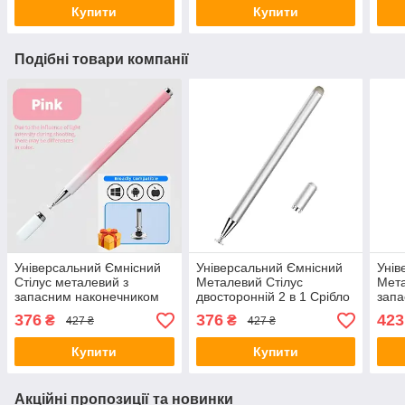
Купити
Купити
Подібні товари компанії
Універсальний Ємнісний
Універсальний Ємнісний
Унів
Стілус металевий з
Металевий Стілус
Мета
запасним наконечником
двосторонній 2 в 1 Срібло
запа
Рожевий для телефону
для телефону планшета
та р
376
376
423
₴
₴
427 ₴
427 ₴
планшета ел. книг
електронних книг
тел
Купити
Купити
Акційні пропозиції та новинки