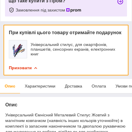
Що таке купити з Пром?
Замовлення під захистом
При купівлі цього товару отримайте подарунок
Універсальний стилус, для смартфонів,
планшетів, сенсорних екранів, електронних
книг
Приховати
Опис
Характеристики
Доставка
Оплата
Умови п
Опис
Універсальний Ємнісний Металевий Стилус Жовтий з
магнітним ковпачком (наявність інших кольорів уточнюйте) в
комплекті із запасним наконечником та двопалою рукавичкою
для малювання та роботи, підійде як для особистого