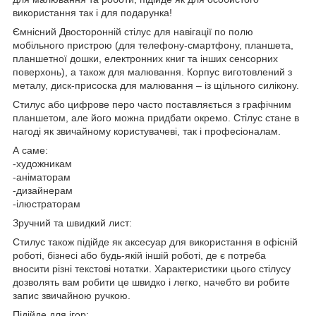
використання так і для подарунка!
Ємнісний Двосторонній стілус для навігації по полю
мобільного пристрою (для телефону-смартфону, планшета,
планшетної дошки, електронних книг та інших сенсорних
поверхонь), а також для малювання. Корпус виготовлений з
металу, диск-присоска для малювання – із щільного силікону.
Стилус або цифрове перо часто поставляється з графічним
планшетом, але його можна придбати окремо. Стілус стане в
нагоді як звичайному користувачеві, так і професіоналам.
А саме:
-художникам
-аніматорам
-дизайнерам
-ілюстраторам
Зручний та швидкий лист:
Стилус також підійде як аксесуар для використання в офісній
роботі, бізнесі або будь-якій іншій роботі, де є потреба
вносити різні текстові нотатки. Характеристики цього стілусу
дозволять вам робити це швидко і легко, начебто ви робите
запис звичайною ручкою.
Підійде для ігор: