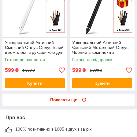
Універсальний Активний
Універсальний Активний
Ємнісний Стілус Стілус Білий
Ємнісний Металевий Стілус
в комплекті з рукавичкою для
Чорний в комплекті з
телефону, планшета
рукавичкою для телефону,
Готово до відправки
Готово до відправки
планшета
599
599
₴
₴
1 000 ₴
1 000 ₴
Купити
Купити
Показати ще
Про нас
100% позитивних з 1005 відгуків за рік