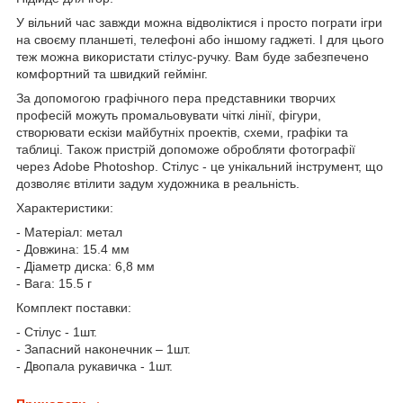
У вільний час завжди можна відволіктися і просто пограти ігри
на своєму планшеті, телефоні або іншому гаджеті. І для цього
теж можна використати стілус-ручку. Вам буде забезпечено
комфортний та швидкий геймінг.
За допомогою графічного пера представники творчих
професій можуть промальовувати чіткі лінії, фігури,
створювати ескізи майбутніх проектів, схеми, графіки та
таблиці. Також пристрій допоможе обробляти фотографії
через Adobe Photoshop. Стілус - це унікальний інструмент, що
дозволяє втілити задум художника в реальність.
Характеристики:
- Матеріал: метал
- Довжина: 15.4 мм
- Діаметр диска: 6,8 мм
- Вага: 15.5 г
Комплект поставки:
- Стілус - 1шт.
- Запасний наконечник – 1шт.
- Двопала рукавичка - 1шт.