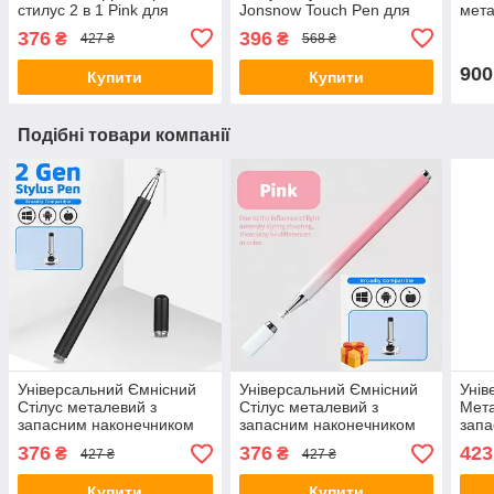
стилус 2 в 1 Pink для
Jonsnow Touch Pen для
мета
телефона, планшета,
планшета сенсорного
теле
376
396
₴
₴
427 ₴
568 ₴
електронних книг
екрана, Блакитний
елек
900
Купити
Купити
Подібні товари компанії
Універсальний Ємнісний
Універсальний Ємнісний
Унів
Стілус металевий з
Стілус металевий з
Мета
запасним наконечником
запасним наконечником
запа
Чорний для телефону
Рожевий для телефону
та р
376
376
423
₴
₴
427 ₴
427 ₴
планшета
планшета ел. книг
для
Купити
Купити