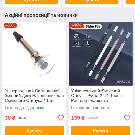
Акційні пропозиції та новинки
–53%
–46%
Універсальний Силіконовий
Універсальний Ємнісний
Змінний Диск Наконечник для
Стілус - Ручка 2 в 1 Touch
Ємнісного Стилуса / 1шт
Pen для планшета
сенсорного екрану
Готово до відправки
Готово до відправки
38
139
₴
₴
81 ₴
256 ₴
Купити
Купити