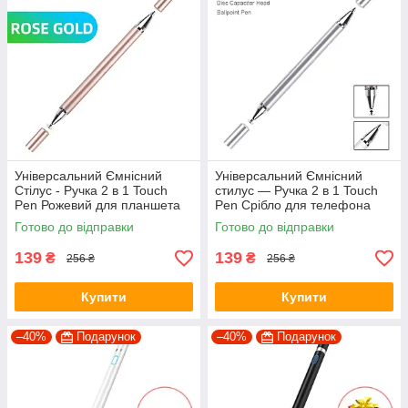
Універсальний Ємнісний
Універсальний Ємнісний
Стілус - Ручка 2 в 1 Touch
стилус — Ручка 2 в 1 Touch
Pen Рожевий для планшета
Pen Срібло для телефона
сенсорного екрану
планшета сенсорного екрана
Готово до відправки
Готово до відправки
139
139
₴
₴
256 ₴
256 ₴
Купити
Купити
–40%
Подарунок
–40%
Подарунок