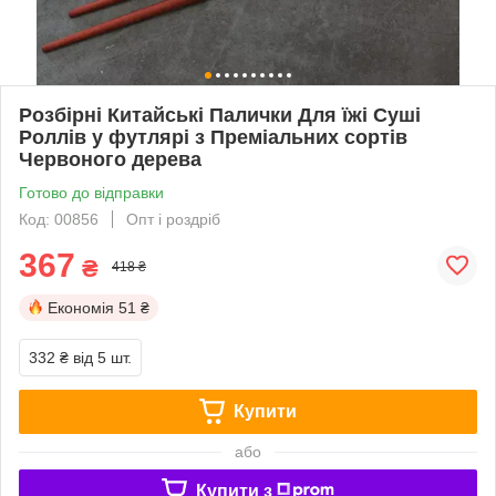
Розбірні Китайські Палички Для їжі Суші
Роллів у футлярі з Преміальних сортів
Червоного дерева
Готово до відправки
Код: 00856
Опт і роздріб
367
₴
418 ₴
Економія
51 ₴
332 ₴
від 5 шт.
Купити
або
Купити з