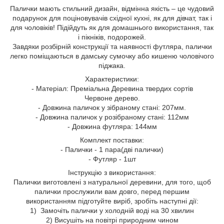
Палички мають стильний дизайн, відмінна якість – це чудовий
подарунок для поціновувачів східної кухні, як для дівчат, так і
для чоловіків! Підійдуть як для домашнього використання, так
і пікніків, подорожей.
Завдяки розбірній конструкції та наявності футляра, палички
легко поміщаються в дамську сумочку або кишеню чоловічого
піджака.
Характеристики:
- Матеріал: Преміальна Деревина твердих сортів
Червоне дерево.
- Довжина паличок у зібраному стані: 207мм.
- Довжина паличок у розібраному стані: 112мм
- Довжина футляра: 144мм
Комплект поставки:
- Палички - 1 пара(дві палички)
- Футляр - 1шт
Інструкцію з використання:
Палички виготовлені з натуральної деревини, для того, щоб
палички прослужили вам довго, перед першим
використанням підготуйте виріб, зробіть наступні дії:
1) Замочіть палички у холодній воді на 30 хвилин
2) Висушіть на повітрі природним чином