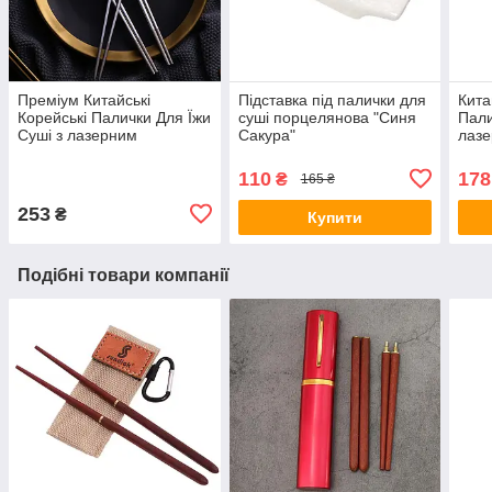
Преміум Китайські
Підставка під палички для
Кита
Корейські Палички Для Їжи
суші порцелянова "Синя
Пали
Суші з лазерним
Сакура"
лазе
візерунком неіржавка
неір
сталь
110
178
₴
165 ₴
253
₴
Купити
Подібні товари компанії