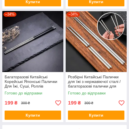
Купити
Купити
–34%
–34%
Багаторазові Китайські
Розбірні Китайські Палички
Корейські Японські Палички
для їжі з нержавіючої сталі /
Для Їжі, Суші, Роллів
багаторазові палички для
нержавіюча сталь 304, Чорні
суші / 1 пара
Готово до відправки
Готово до відправки
199
199
₴
₴
300 ₴
300 ₴
Купити
Купити