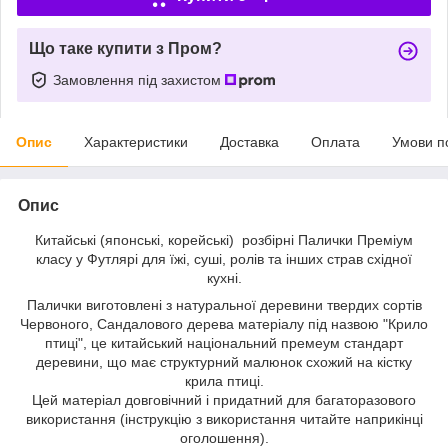
Що таке купити з Пром?
Замовлення під захистом
Опис
Характеристики
Доставка
Оплата
Умови п
Опис
Китайські (японські, корейські) розбірні Палички Преміум
класу у Футлярі для їжі, суші, ролів та інших страв східної
кухні.
Палички виготовлені з натуральної деревини твердих сортів
Червоного, Сандалового дерева матеріалу під назвою "Крило
птиці", це китайський національний премеум стандарт
деревини, що має структурний малюнок схожий на кістку
крила птиці.
Цей матеріал довговічний і придатний для багаторазового
використання (інструкцію з використання читайте наприкінці
оголошення).