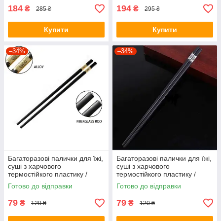
184
194
₴
₴
285 ₴
295 ₴
Купити
Купити
–34%
–34%
Багаторазові палички для їжі,
Багаторазові палички для їжі,
суші з харчового
суші з харчового
термостійкого пластику /
термостійкого пластику /
Золото
Срібло
Готово до відправки
Готово до відправки
79
79
₴
₴
120 ₴
120 ₴