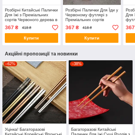
Розбірні Китайські Палички
Розбірні Палички Для Їди у
Розб
Для їжі з Преміальних
Червоному футлярі з
Для 
сортів Червоного дерева в
Преміальних сортів
футл
чохлі з карабіном
Червоного дерева "Крило
сорт
367
367
367
₴
₴
418 ₴
418 ₴
птиці"
дер
Купити
Купити
Акційні пропозиції та новинки
–62%
–38%
Уцінка! Багаторазові
Багаторазові Китайські
Китайські Корейські Японські
Палички Для їжі Суші Роллів з