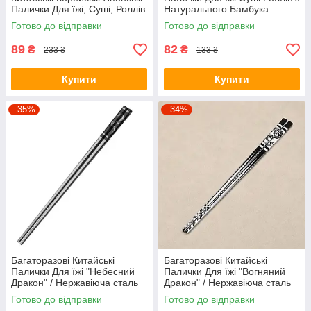
Палички Для їжі, Суші, Роллів
Натурального Бамбука
з візерунком
Готово до відправки
Готово до відправки
89
82
₴
₴
233 ₴
133 ₴
Купити
Купити
–35%
–34%
Багаторазові Китайські
Багаторазові Китайські
Палички Для їжі "Небесний
Палички Для їжі "Вогняний
Дракон" / Нержавіюча сталь
Дракон" / Нержавіюча сталь
316L / 1 пара
304L / 1 пара
Готово до відправки
Готово до відправки