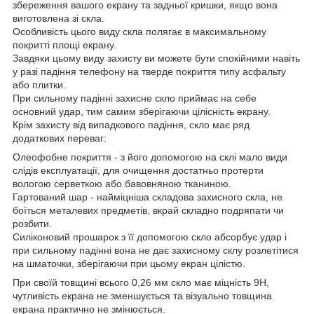
збереження вашого екрану та задньої кришки, якщо вона
виготовлена ​​зі скла.
Особливість цього виду скла полягає в максимальному
покритті площі екрану.
Завдяки цьому виду захисту ви можете бути спокійними навіть
у разі падіння телефону на тверде покриття типу асфальту
або плитки.
При сильному падінні захисне скло приймає на себе
основний удар, тим самим зберігаючи цілісність екрану.
Крім захисту від випадкового падіння, скло має ряд
додаткових переваг:
Олеофобне покриття - з його допомогою на склі мало види
слідів експлуатації, для очищення достатньо протерти
вологою серветкою або бавовняною тканиною.
Гартований шар - найміцніша складова захисного скла, не
боїться металевих предметів, вкрай складно подряпати чи
розбити.
Силіконовий прошарок з її допомогою скло абсорбує удар і
при сильному падінні вона не дає захисному склу розлетітися
на шматочки, зберігаючи при цьому екран цілістю.
При своїй товщині всього 0,26 мм скло має міцність 9Н,
чутливість екрана не зменшується та візуально товщина
екрана практично не змінюється.