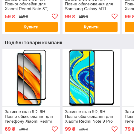
Повної обклейки для
Повне обклеювання для
Повн
Xiaomi Redmi Note 8T,
Samsung Galaxy M11
Xiao
Захоплення скло
Захи
59
99
99
₴
₴
110 ₴
120 ₴
Купити
Купити
Подібні товари компанії
Захисне скло 9D. 9H
Захисне скло 9D, 9H
Захи
Повне обклеювання для
Повне обклеювання для
Пов
телефону Xiaomi Redmi
Xiaomi Redmi Note 9 Pro
тел
K40, Redmi K40 Pro,
Max
Sams
69
99
79
₴
₴
100 ₴
120 ₴
Redmi K40 Pro +(Poco F3)
Повн