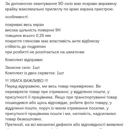
За допомогою окантування 9D скло має яскраво виражену
крайку максимально прилеглу по краю екрана пристрою.
особливості:
покриває весь екран
висока щільність поверхні 9Н
товщина всього 0,26 мм
покриття глянсове має властивість анти відблиску
стійкість до подряпин
при розбитті не розлітається на шматочки
Комплект відправки:
Захисне скло: 1шт
Комплект із двох серветок: 1шт
!!! УВАГА ВАЖЛИВО !!!
Перед відправкою, ми весь товар перевіряємо. Ви
перевіряєте товар при отриманні, у відділенні пошти, у
присутності її працівника. Якщо при транспортуванні товар
пошкодився або щось відповідає, робите фото товару, у
відділенні пошти, поруч із чеком отримання посилки, у
присутності працівника пошти і ми, натомість, надсилаємо
товар безкоштовно.
Претензії, на всі механічні дефекти або відповідності виявлені