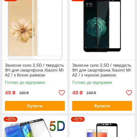
Захисне скло 2,5D / твердість
Захисне скло 2,5D / твердість
9H для смартфона Xiaomi MI
9H для смартфона Xiaomi MI
A2 / з білою рамкою
A2 / з чорною рамкою
Готово до відправки
Готово до відправки
49
49
₴
₴
100 ₴
100 ₴
Купити
Купити
–51%
–51%