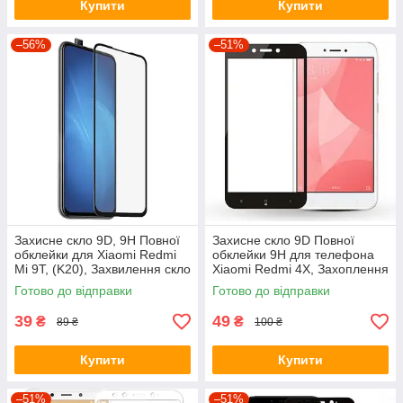
Купити
Купити
–56%
–51%
Захисне скло 9D, 9H Повної
Захисне скло 9D Повної
обклейки для Xiaomi Redmi
обклейки 9H для телефона
Mi 9T, (K20), Захвилення скло
Xiaomi Redmi 4X, Захоплення
скло ксіомі
Готово до відправки
Готово до відправки
39
49
₴
₴
89 ₴
100 ₴
Купити
Купити
–51%
–51%