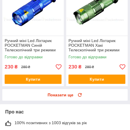
Ручний міні Led Ліхтарик
Ручний міні Led Ліхтарик
POCKETMAN Синій
POCKETMAN Хакі
Телескопічний три режими
Телескопічний три режими
свічення
свічення
Готово до відправки
Готово до відправки
230
230
₴
₴
280 ₴
280 ₴
Купити
Купити
Показати ще
Про нас
100% позитивних з 1003 відгуків за рік