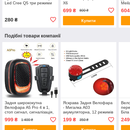
Led Cree Q5 три режими
X6
Meil
світіння Камуфляж
699
604
₴
800 ₴
280
₴
Купити
Подібні товари компанії
Задня ширококутна
Яскрава Задня Велофара
Вело
Велофара A5 Pro 4 в 1,
- Мигалка A03
пере
стоп сигнал, сигналізація,
акумуляторна, 12 режимів
Біла
дзвінок, пульт
свічення
Мига
999
199
249
₴
₴
1 400 ₴
350 ₴
Купити
Купити