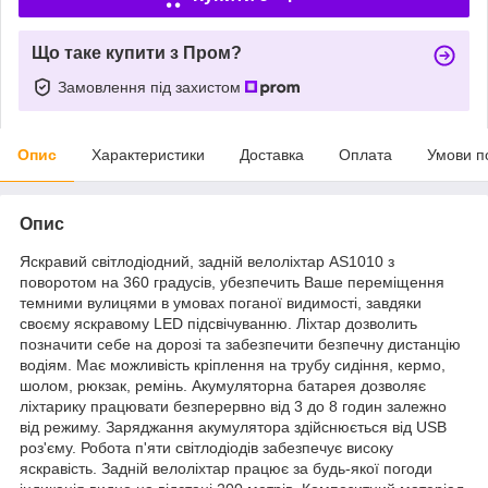
Що таке купити з Пром?
Замовлення під захистом
Опис
Характеристики
Доставка
Оплата
Умови п
Опис
Яскравий світлодіодний, задній велоліхтар AS1010 з
поворотом на 360 градусів, убезпечить Ваше переміщення
темними вулицями в умовах поганої видимості, завдяки
своєму яскравому LED підсвічуванню. Ліхтар дозволить
позначити себе на дорозі та забезпечити безпечну дистанцію
водіям. Має можливість кріплення на трубу сидіння, кермо,
шолом, рюкзак, ремінь. Акумуляторна батарея дозволяє
ліхтарику працювати безперервно від 3 до 8 годин залежно
від режиму. Заряджання акумулятора здійснюється від USB
роз'єму. Робота п'яти світлодіодів забезпечує високу
яскравість. Задній велоліхтар працює за будь-якої погоди