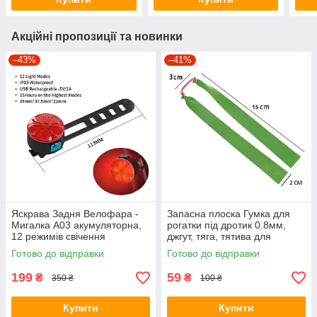
Акційні пропозиції та новинки
–43%
–41%
Яскрава Задня Велофара -
Запасна плоска Гумка для
Мигалка A03 акумуляторна,
рогатки під дротик 0.8мм,
12 режимів свічення
джгут, тяга, тятива для
рогатки, 1шт
Готово до відправки
Готово до відправки
199
59
₴
₴
350 ₴
100 ₴
Купити
Купити