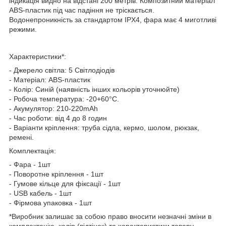
індикація видно на відстані 200 метрів. Композитний матеріал
ABS-пластик під час падіння не тріскається.
Водонепроникність за стандартом IPX4, фара має 4 миготливі
режими.
Характеристики*:
- Джерело світла: 5 Світлодіодів
- Матеріал: ABS-пластик
- Колір: Синій (наявність інших кольорів уточнюйте)
- Робоча температура: -20+60°C.
- Акумулятор: 210-220mAh
- Час роботи: від 4 до 8 годин
- Варіанти кріплення: труба сідла, кермо, шолом, рюкзак,
ремені.
Комплектація:
- Фара - 1шт
- Поворотне кріплення - 1шт
- Гумове кільце для фіксації - 1шт
- USB кабель - 1шт
- Фірмова упаковка - 1шт
*Виробник залишає за собою право вносити незначні зміни в
комплектацію, колір (відтінок) та характеристики товару.