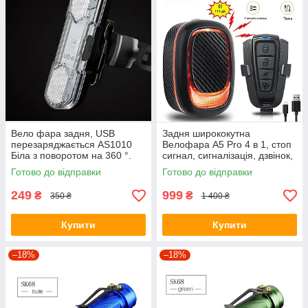
Вело фара задня, USB
Задня ширококутна
перезаряджається AS1010
Велофара A5 Pro 4 в 1, стоп
Біла з поворотом на 360 °.
сигнал, сигналізація, дзвінок,
Мигалка з акумулятором
пульт
Готово до відправки
Готово до відправки
249
999
₴
₴
350 ₴
1 400 ₴
Купити
Купити
–18%
–18%