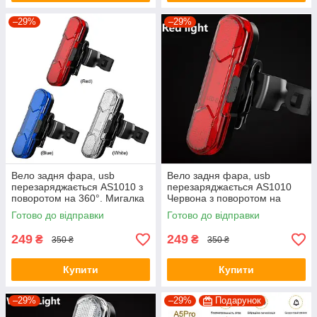
–29%
–29%
Вело задня фара, usb
Вело задня фара, usb
перезаряджається AS1010 з
перезаряджається AS1010
поворотом на 360°. Мигалка
Червона з поворотом на
з акумулятором
360°. Мигалка з
Готово до відправки
Готово до відправки
акумулятором
249
249
₴
₴
350 ₴
350 ₴
Купити
Купити
–29%
–29%
Подарунок