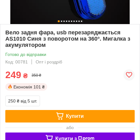
Вело задня фара, usb перезаряджається
AS1010 Синя з поворотом на 360°. Мигалка з
акумулятором
Готово до відправки
Код: 00781
Опт і роздріб
249
₴
350 ₴
Економія
101 ₴
250 ₴
від 5 шт.
Купити
або
Купити з