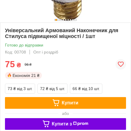
Універсальний Армований Наконечник для
Стилуса підвищеної міцності / 1шт
Готово до відправки
Код: 00708
Опт і роздріб
75
₴
96 ₴
Економія
21 ₴
73 ₴
від 3 шт.
72 ₴
від 5 шт.
66 ₴
від 10 шт.
Купити
або
Купити з