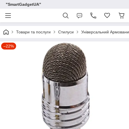
"SmartGadgetUA"
Товари та послуги
Стилуси
Універсальний Армований
–22%