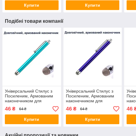
Купити
Купити
Подібні товари компанії
Універсальний Стилус з
Універсальний Стилус з
Унів
Посиленим, Армованим
Посиленим, Армованим
Пос
наконечником для
наконечником для
нако
Телефону, Планшета,
Телефону, Планшета,
Теле
46
46
46
₴
₴
64 ₴
64 ₴
Електронних книг,
Електронних книг, Синій
Елек
Блакитний 1шт
1шт
1шт
Купити
Купити
Акційні пропозиції та новинки