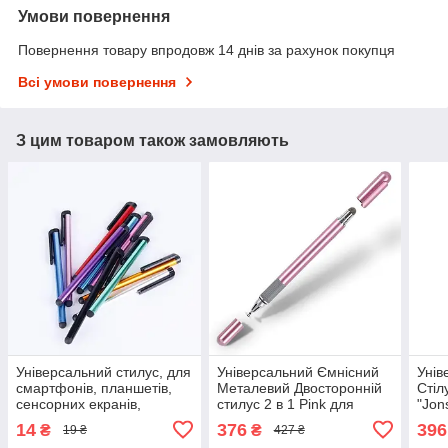
Умови повернення
Повернення товару впродовж 14 днів за рахунок покупця
Всі умови повернення
З цим товаром також замовляють
Універсальний стилус, для
Універсальний Ємнісний
Унів
смартфонів, планшетів,
Металевий Двосторонній
Стіл
сенсорних екранів,
стилус 2 в 1 Pink для
"Jon
електронних книг
телефона, планшета,
план
14
376
396
₴
₴
19 ₴
427 ₴
електронних книг
екра