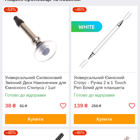
–53%
–46%
Універсальний Силіконовий
Універсальний Ємнісний
Змінний Диск Наконечник для
Стілус - Ручка 2 в 1 Touch
Ємнісного Стилуса / 1шт
Pen Білий для планшета
сенсорного екрану
Готово до відправки
Готово до відправки
38
139
₴
₴
81 ₴
256 ₴
Купити
Купити
–46%
–46%