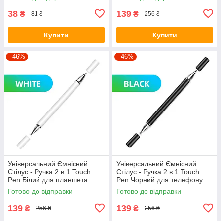
38
139
₴
₴
81 ₴
256 ₴
Купити
Купити
–46%
–46%
Універсальний Ємнісний
Універсальний Ємнісний
Стілус - Ручка 2 в 1 Touch
Стілус - Ручка 2 в 1 Touch
Pen Білий для планшета
Pen Чорний для телефону
сенсорного екрану
сенсорного екрана
Готово до відправки
Готово до відправки
139
139
₴
₴
256 ₴
256 ₴