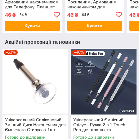
Армованим наконечником
Посиленим, Армованим
Пос
для Телефону. Планшет.
наконечником для
нако
Електронні книги. Зелений
Телефону, Планшета,
Теле
46
46
46
₴
₴
64 ₴
64 ₴
1шт
Електронних книг,
Елек
Блакитний 1шт
1шт
Купити
Купити
Акційні пропозиції та новинки
–53%
–46%
Універсальний Силіконовий
Універсальний Ємнісний
Змінний Диск Наконечник для
Стілус - Ручка 2 в 1 Touch
Ємнісного Стилуса / 1шт
Pen для планшета
сенсорного екрану
Готово до відправки
Готово до відправки