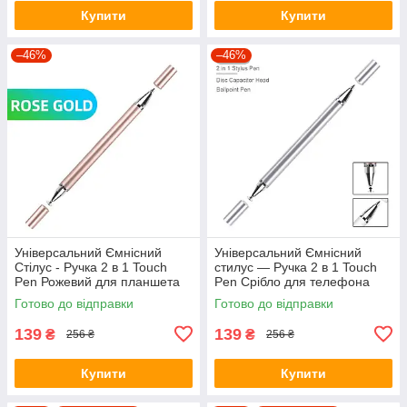
Купити
Купити
–46%
–46%
Універсальний Ємнісний
Універсальний Ємнісний
Стілус - Ручка 2 в 1 Touch
стилус — Ручка 2 в 1 Touch
Pen Рожевий для планшета
Pen Срібло для телефона
сенсорного екрану
планшета сенсорного екрана
Готово до відправки
Готово до відправки
139
139
₴
₴
256 ₴
256 ₴
Купити
Купити