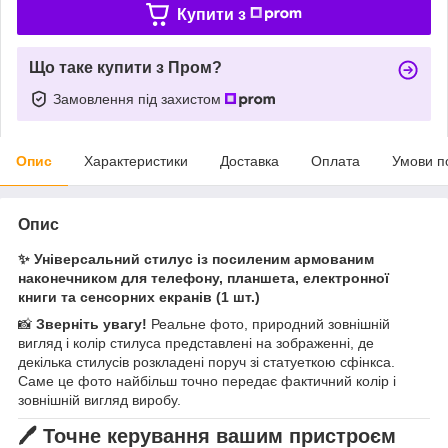
Купити з
Що таке купити з Пром?
Замовлення під захистом
Опис
Характеристики
Доставка
Оплата
Умови п
Опис
✨ Універсальний стилус із посиленим армованим
наконечником для телефону, планшета, електронної
книги та сенсорних екранів (1 шт.)
📸
Зверніть увагу!
Реальне фото, природний зовнішній
вигляд і колір стилуса представлені на зображенні, де
декілька стилусів розкладені поруч зі статуеткою сфінкса.
Саме це фото найбільш точно передає фактичний колір і
зовнішній вигляд виробу.
🖊 Точне керування вашим пристроєм