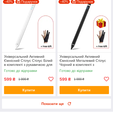
–40%
Подарунок
–40%
Подарунок
Універсальний Активний
Універсальний Активний
Ємнісний Стілус Стілус Білий
Ємнісний Металевий Стілус
в комплекті з рукавичкою для
Чорний в комплекті з
телефону, планшета
рукавичкою для телефону,
Готово до відправки
Готово до відправки
планшета
599
599
₴
₴
1 000 ₴
1 000 ₴
Купити
Купити
Показати ще