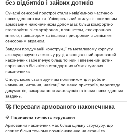
без відбитків і зайвих дотиків
Сучасні сенсорні пристрої стали невід'ємною частиною
повсякденного життя. Універсальний стилус із посиленим
армованим наконечником допомагає більш комфортно
взаємодіяти зі смартфоном, планшетом, електронною
книгою, навігатором та іншими пристроями з ємнісним
сенсорним екраном.
Завдяки продуманій конструкції та металевому корпусу
аксесуар зручно лежить у руці, а спеціальний армований
наконечник забезпечує більш точний і впевнений дотик
порівняно з більшістю стандартних м'яких гумових
наконечників.
Стилус може стати зручним помічником для роботи,
навчання, читання, навігації по меню пристроїв, перегляду
документів, використання застосунків та інших повсякденних
завдань.
🚀 Переваги армованого наконечника
💎
Підвищена точність керування
Армований наконечник має більш щільну структуру, що
сприяє більш точному позиціонуванню на екрані та