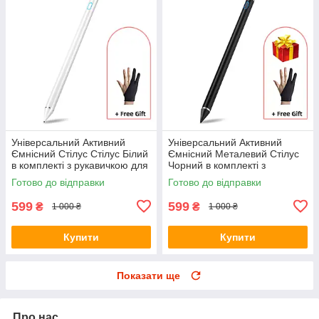
Універсальний Активний
Універсальний Активний
Ємнісний Стілус Стілус Білий
Ємнісний Металевий Стілус
в комплекті з рукавичкою для
Чорний в комплекті з
телефону, планшета
рукавичкою для телефону,
Готово до відправки
Готово до відправки
планшета
599
599
₴
₴
1 000 ₴
1 000 ₴
Купити
Купити
Показати ще
Про нас