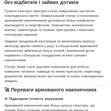
без відбитків і зайвих дотиків
Сучасні сенсорні пристрої стали невід'ємною частиною
повсякденного життя. Універсальний стилус із посиленим
армованим наконечником допомагає більш комфортно
взаємодіяти зі смартфоном, планшетом, електронною
книгою, навігатором та іншими пристроями з ємнісним
сенсорним екраном.
Завдяки продуманій конструкції та металевому корпусу
аксесуар зручно лежить у руці, а спеціальний армований
наконечник забезпечує більш точний і впевнений дотик
порівняно з більшістю стандартних м'яких гумових
наконечників.
Стилус може стати зручним помічником для роботи,
навчання, читання, навігації по меню пристроїв, перегляду
документів, використання застосунків та інших повсякденних
завдань.
🚀 Переваги армованого наконечника
💎
Підвищена точність керування
Армований наконечник має більш щільну структуру, що
сприяє більш точному позиціонуванню на екрані та