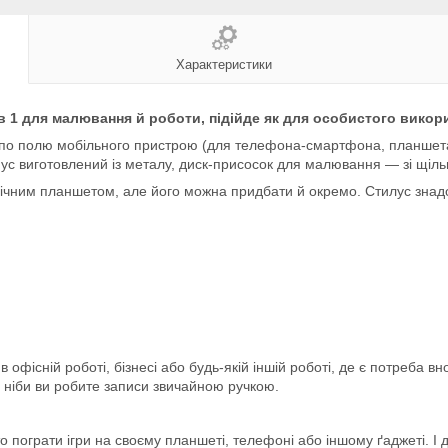
Характеристики
 1 для малювання й роботи, підійде як для особистого викори
ї по полю мобільного пристрою (для телефона-смартфона, планшета
с виготовлений із металу, диск-присосок для малювання — зі щільн
ічним планшетом, але його можна придбати й окремо. Стилус знадоб
офісній роботі, бізнесі або будь-якій іншій роботі, де є потреба вно
, ніби ви робите записи звичайною ручкою.
 пограти ігри на своєму планшеті, телефоні або іншому ґаджеті. І 