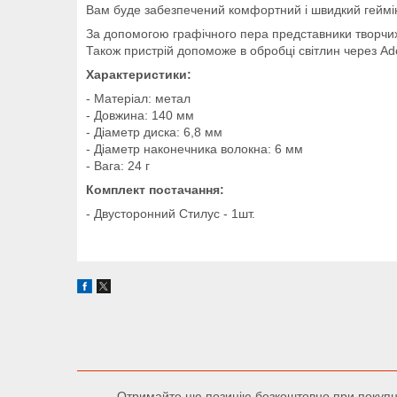
Вам буде забезпечений комфортний і швидкий геймі
За допомогою графічного пера представники творчих п
Також пристрій допоможе в обробці світлин через Ad
Характеристики:
- Матеріал: метал
- Довжина: 140 мм
- Діаметр диска: 6,8 мм
- Діаметр наконечника волокна: 6 мм
- Вага: 24 г
Комплект постачання:
- Двусторонний Стилус - 1шт.
Отримайте цю позицію безкоштовно при покупці