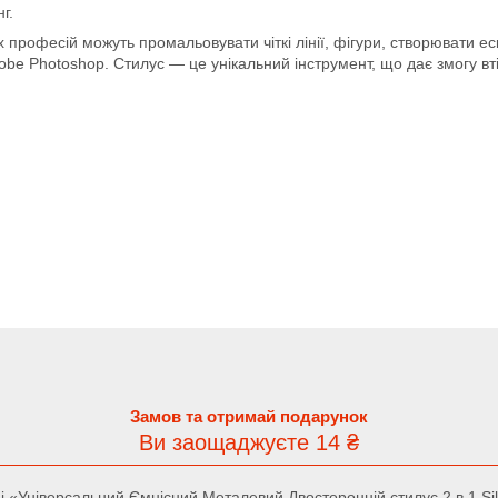
нг.
рофесій можуть промальовувати чіткі лінії, фігури, створювати ескі
obe Photoshop. Стилус — це унікальний інструмент, що дає змогу вт
Замов та отримай подарунок
Ви заощаджуєте 14 ₴
 «Універсальний Ємнісний Металевий Двосторонній стилус 2 в 1 Si