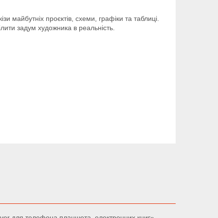
зи майбутніх проєктів, схеми, графіки та таблиці.
ілити задум художника в реальність.
lver для телефона планшета, електронних книг»