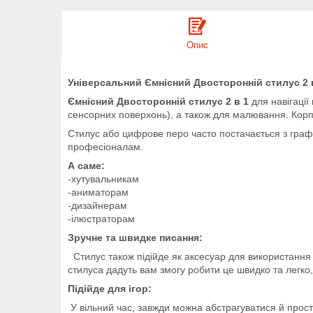
Опис
Універсальний Ємнісний Двосторонній стилус 2 в
Ємнісний Двосторонній стилус 2 в 1
для навігаці
сенсорних поверхонь), а також для малювання. Корпу
Стилус або цифрове перо часто постачається з граф
професіоналам.
А саме:
-хутувальникам
-аниматорам
-дизайнерам
-ілюстраторам
Зручне та швидке писання:
Стилус також підійде як аксесуар для використання в 
стилуса дадуть вам змогу робити це швидко та легко
Підійде для ігор:
У вільний час, завжди можна абстрагуватися й просто