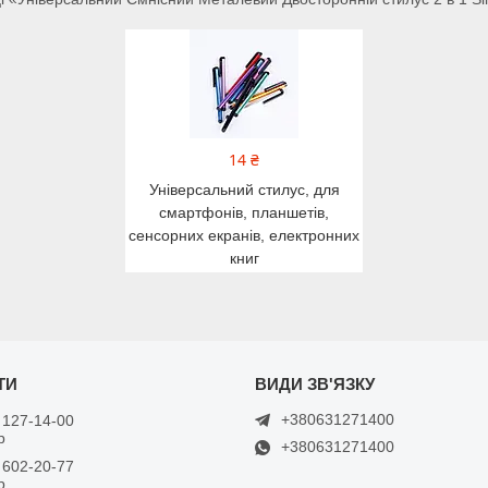
14 ₴
Універсальний стилус, для
смартфонів, планшетів,
сенсорних екранів, електронних
книг
+380631271400
 127-14-00
р
+380631271400
 602-20-77
р