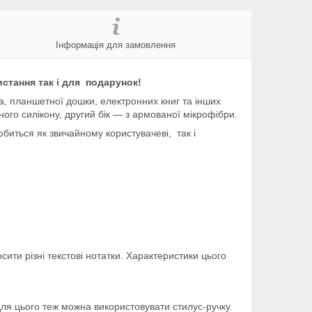
Інформація для замовлення
стання так і для подарунок!
, планшетної дошки, електронних книг та інших
ого силікону, другий бік — з армованої мікрофібри.
иться як звичайному користувачеві, так і
сити різні текстові нотатки. Характеристики цього
для цього теж можна використовувати стилус-ручку.