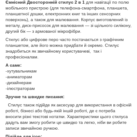
Ємнісний Двосторонній стилус 2 в 1
для навігації по полю
мобільного пристрою (для телефона-смартфона, планшета,
планшетної дошки, електронних книг та інших сенсорних
поверхонь), а також для малювання. Корпус виготовлений із
металу, диск-присосок для малювання — зі щільного силікону,
другий бік — з армованої мікрофібри.
Стилус або цифрове перо часто постачається з графічним
планшетом, але його можна придбати й окремо. Стилус
знадобиться як звичайному користувачеві, так і
професіоналам.
А саме:
-хутувальникам
-аниматорам
-дизайнерам
-ілюстраторам
Зручне та швидке писання:
Стилус також підійде як аксесуар для використання в офісній
роботі, бізнесі або будь-якій іншій роботі, де є потреба
вносити різні текстові нотатки. Характеристики цього стилуса
дадуть вам змогу робити це швидко та легко, ніби ви робите
записи звичайною ручкою.
Підійде для ігор: