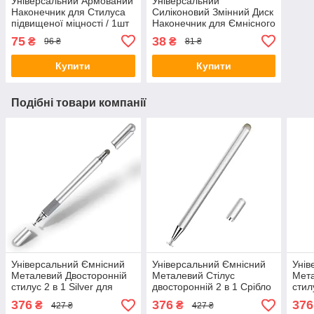
Універсальний Армований
Універсальний
Наконечник для Стилуса
Силіконовий Змінний Диск
підвищеної міцності / 1шт
Наконечник для Ємнісного
Стилуса / 1шт
75
38
₴
₴
96 ₴
81 ₴
Купити
Купити
Подібні товари компанії
Універсальний Ємнісний
Універсальний Ємнісний
Унів
Металевий Двосторонній
Металевий Стілус
Мета
стилус 2 в 1 Silver для
двосторонній 2 в 1 Срібло
стил
телефона планшета,
для телефону планшета
теле
376
376
376
₴
₴
427 ₴
427 ₴
електронних книг
електронних книг
елек