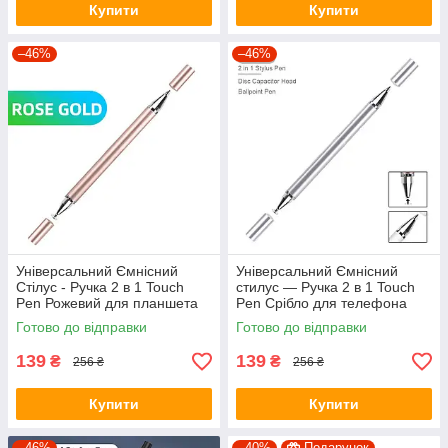
Купити
Купити
–46%
–46%
Універсальний Ємнісний
Універсальний Ємнісний
Стілус - Ручка 2 в 1 Touch
стилус — Ручка 2 в 1 Touch
Pen Рожевий для планшета
Pen Срібло для телефона
сенсорного екрану
планшета сенсорного екрана
Готово до відправки
Готово до відправки
139
139
₴
₴
256 ₴
256 ₴
Купити
Купити
–46%
–40%
Подарунок