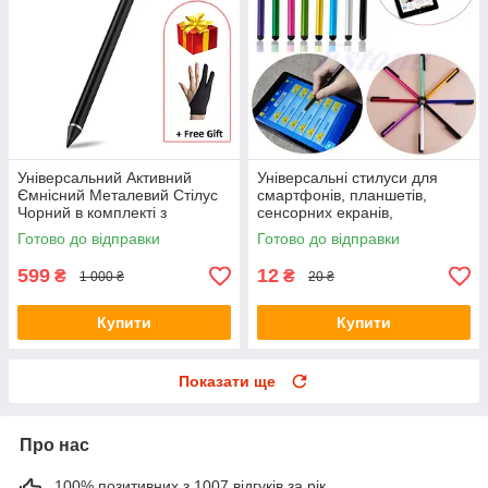
Універсальний Активний
Універсальні стилуси для
Ємнісний Металевий Стілус
смартфонів, планшетів,
Чорний в комплекті з
сенсорних екранів,
рукавичкою для телефону,
електронних книг, для
Готово до відправки
Готово до відправки
планшета
малювання, графіки.
599
12
₴
₴
1 000 ₴
20 ₴
Купити
Купити
Показати ще
Про нас
100% позитивних з 1007 відгуків за рік