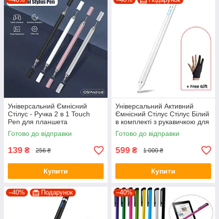
Універсальний Ємнісний
Універсальний Активний
Стілус - Ручка 2 в 1 Touch
Ємнісний Стілус Стілус Білий
Pen для планшета
в комплекті з рукавичкою для
сенсорного екрану
телефону, планшета
Готово до відправки
Готово до відправки
139
599
₴
₴
256 ₴
1 000 ₴
Купити
Купити
–40%
Подарунок
–40%