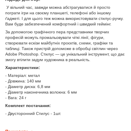
У вільний час, завжди можна абстрагуватися й просто
пограти ігри на своєму планшеті, телефоні або іншому
ґаджеті. І для цього теж можна використовувати стилус-ручку.
Вам буде забезпечений комфортний і швидкий геймінг.
За допомогою графічного пера представники творчих
професій можуть промальовувати чіткі лінії, фігури,
створювати ескізи майбутніх проєктів, схеми, графіки та
таблиці. Також пристрій допоможе в обробці світлин через
Adobe Photoshop. Стилус — це унікальний інструмент, що дає
змогу втілити задум художника в реальність.
Характеристики:
- Матеріал: метал
- Довжина: 140 мм
- Діаметр диска: 6,8 мм
- Діаметр наконечника волокна: 6 мм
- Вага: 24 г
Комплект постачання:
- Двусторонний Стилус - 1шт.