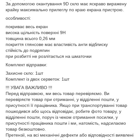
За допомогою окантування 9D скло має яскраво виражену
крайку максимально прилеглу по краю екрана пристрою.
особливості:
покриває весь екран
висока щільність поверхні 9Н
товщина всього 0,26 мм
покриття глянсове має властивість анти відблиску
стійкість до подряпин
при розбитті не розлітається на шматочки
Комплект відправки:
Захисне скло: 1шт
Комплект із двох серветок: 1шт
!!! УВАГА ВАЖЛИВО !!!
Перед відправкою, ми весь товар перевіряємо. Ви
перевіряєте товар при отриманні, у відділенні пошти, у
присутності її працівника. Якщо при транспортуванні товар
пошкодився або щось відповідає, робите фото товару, у
відділенні пошти, поруч із чеком отримання посилки, у
присутності працівника пошти і ми, натомість, надсилаємо
товар безкоштовно.
Претензії, на всі механічні дефекти або відповідності виявлені