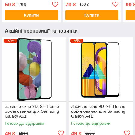
2019, Захисне скло
Samsung Galaxy A50 2019,
Захи
59
79
99
₴
₴
79 ₴
100 ₴
Захисне скло
Купити
Купити
Акційні пропозиції та новинки
–59%
–59%
Захисне скло 9D, 9H Повне
Захисне скло 9D, 9H Повне
обклеювання для Samsung
обклеювання для Samsung
Galaxy A51
Galaxy A41
Готово до відправки
Готово до відправки
49
49
₴
₴
120 ₴
120 ₴