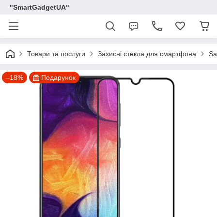
"SmartGadgetUA"
Товари та послуги
Захисні стекла для смартфона
S
–18%
Подарунок