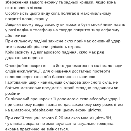
збереження вашого екрану та задньої кришки, якщо вона
виготовлена ​​зі скла.
Особливість цього виду скла полягає в максимальному
покритті площі екрану.
Завдяки цьому виду захисту ви можете бути спокійними навіть
у разі падіння телефону на тверде покриття типу асфальту
або плитки.
При сильному падінні захисне скло приймає основний удар,
тим самим зберігаючи цілісність екрана.
Крім захисту від випадкового падіння, скло має ряд
додаткових переваг:
Олеофобне покриття ― з його допомогою на склі мало види
слідів експлуатації, для очищення достатньо протерти
вологою серветкою або бавовняною тканиною.
Гартований шар - найміцніша складова захисного скла, не
боїться металевих предметів, вкрай складно подряпати чи
розбити.
Силіконовий прошарок з її допомогою скло абсорбує удар і
при сильному падінні вона не дає захисному склу розлетітися
на шматочки, зберігаючи при цьому екран цілістю.
При своїй товщині всього 0,26 мм скло має міцність 9Н,
чутливість екрана не зменшується та візуально товщина
екрана практично не змінюється.