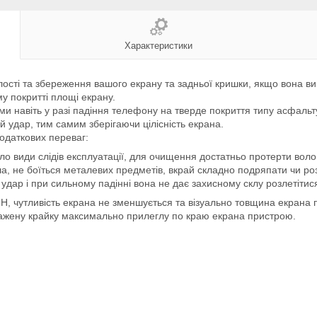
Характеристики
сті та збереження вашого екрану та задньої кришки, якщо вона вигот
у покритті площі екрану.
ми навіть у разі падіння телефону на тверде покриття типу асфальт
 удар, тим самим зберігаючи цілісність екрана.
додаткових переваг:
о види слідів експлуатації, для очищення достатньо протерти во
а, не боїться металевих предметів, вкрай складно подряпати чи ро
удар і при сильному падінні вона не дає захисному склу розлетітис
9Н, чутливість екрана не зменшується та візуально товщина екрана 
ажену крайку максимально прилеглу по краю екрана пристрою.