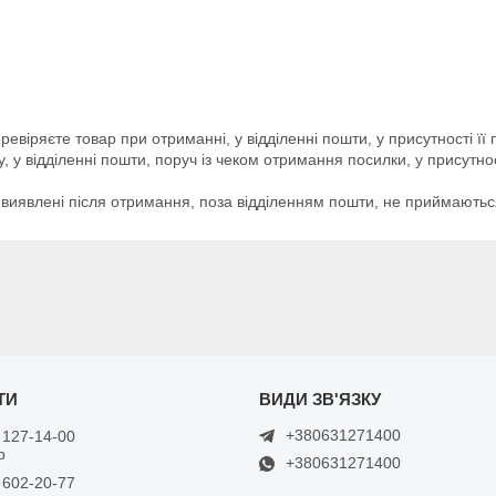
евіряєте товар при отриманні, у відділенні пошти, у присутності її
 у відділенні пошти, поруч із чеком отримання посилки, у присутно
ті виявлені після отримання, поза відділенням пошти, не приймаютьс
+380631271400
 127-14-00
р
+380631271400
 602-20-77