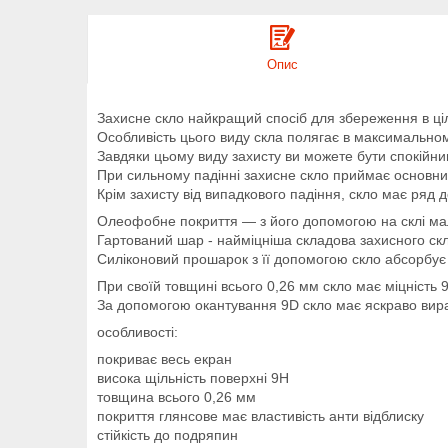
Опис
Захисне скло найкращий спосіб для збереження в ціло
Особливість цього виду скла полягає в максимальном
Завдяки цьому виду захисту ви можете бути спокійни
При сильному падінні захисне скло приймає основний
Крім захисту від випадкового падіння, скло має ряд 
Олеофобне покриття ― з його допомогою на склі мал
Гартований шар - найміцніша складова захисного скл
Силіконовий прошарок з її допомогою скло абсорбує 
При своїй товщині всього 0,26 мм скло має міцність 
За допомогою окантування 9D скло має яскраво вир
особливості:
покриває весь екран
висока щільність поверхні 9Н
товщина всього 0,26 мм
покриття глянсове має властивість анти відблиску
стійкість до подряпин