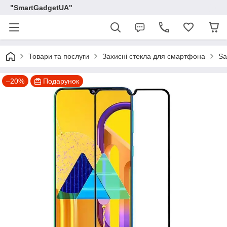
"SmartGadgetUA"
Товари та послуги
Захисні стекла для смартфона
S
–20%
Подарунок