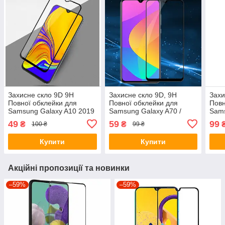
Захисне скло 9D 9H
Захисне скло 9D, 9H
Захи
Повної обклейки для
Повної обклейки для
Повн
Samsung Galaxy A10 2019
Samsung Galaxy A70 /
Sam
Захоплення скло
A705 2019, Захоже сло
A20/
49
59
99
₴
₴
100 ₴
99 ₴
Купити
Купити
Акційні пропозиції та новинки
–59%
–59%