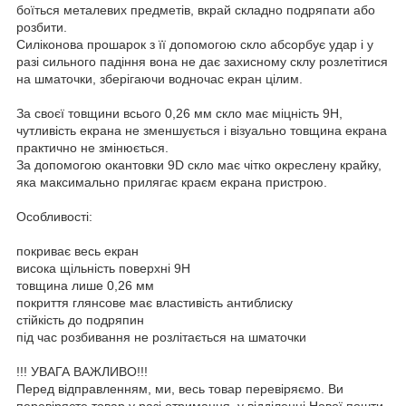
боїться металевих предметів, вкрай складно подряпати або
розбити.
Силіконова прошарок з її допомогою скло абсорбує удар і у
разі сильного падіння вона не дає захисному склу розлетітися
на шматочки, зберігаючи водночас екран цілим.
За своєї товщини всього 0,26 мм скло має міцність 9Н,
чутливість екрана не зменшується і візуально товщина екрана
практично не змінюється.
За допомогою окантовки 9D скло має чітко окреслену крайку,
яка максимально прилягає краєм екрана пристрою.
Особливості:
покриває весь екран
висока щільність поверхні 9Н
товщина лише 0,26 мм
покриття глянсове має властивість антиблиску
стійкість до подряпин
під час розбивання не розлітається на шматочки
!!! УВАГА ВАЖЛИВО!!!
Перед відправленням, ми, весь товар перевіряємо. Ви
перевіряєте товар у разі отримання, у відділенні Нової пошти,