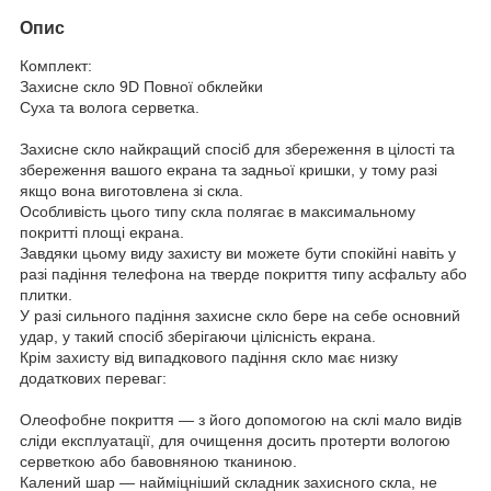
Опис
Комплект:
Захисне скло 9D Повної обклейки
Суха та волога серветка.
Захисне скло найкращий спосіб для збереження в цілості та
збереження вашого екрана та задньої кришки, у тому разі
якщо вона виготовлена зі скла.
Особливість цього типу скла полягає в максимальному
покритті площі екрана.
Завдяки цьому виду захисту ви можете бути спокійні навіть у
разі падіння телефона на тверде покриття типу асфальту або
плитки.
У разі сильного падіння захисне скло бере на себе основний
удар, у такий спосіб зберігаючи цілісність екрана.
Крім захисту від випадкового падіння скло має низку
додаткових переваг:
Олеофобне покриття — з його допомогою на склі мало видів
сліди експлуатації, для очищення досить протерти вологою
серветкою або бавовняною тканиною.
Калений шар — найміцніший складник захисного скла, не