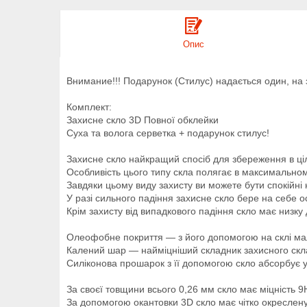
Опис
Внимание!!! Подарунок (Стилус) надається один, на 
Комплект:
Захисне скло 3D Повної обклейки
Суха та волога серветка + подарунок стилус!
Захисне скло найкращий спосіб для збереження в ціло
Особливість цього типу скла полягає в максимальном
Завдяки цьому виду захисту ви можете бути спокійні 
У разі сильного падіння захисне скло бере на себе ос
Крім захисту від випадкового падіння скло має низку
Олеофобне покриття — з його допомогою на склі мал
Калений шар — найміцніший складник захисного скла
Силіконова прошарок з її допомогою скло абсорбує уд
За своєї товщини всього 0,26 мм скло має міцність 9
За допомогою окантовки 3D скло має чітко окреслен