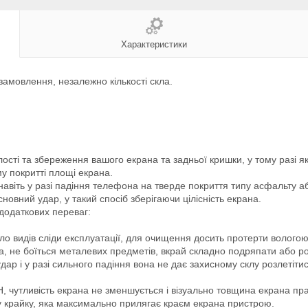
Характеристики
замовлення, незалежно кількості скла.
сті та збереження вашого екрана та задньої кришки, у тому разі як
у покритті площі екрана.
навіть у разі падіння телефона на тверде покриття типу асфальту а
новний удар, у такий спосіб зберігаючи цілісність екрана.
 додаткових переваг:
о видів сліди експлуатації, для очищення досить протерти волог
, не боїться металевих предметів, вкрай складно подряпати або ро
ар і у разі сильного падіння вона не дає захисному склу розлетіти
Н, чутливість екрана не зменшується і візуально товщина екрана пр
у крайку, яка максимально прилягає краєм екрана пристрою.